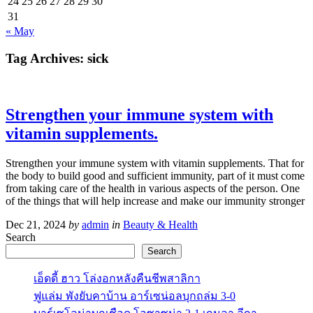
24
25
26
27
28
29
30
31
« May
Tag Archives:
sick
Strengthen your immune system with
vitamin supplements.
Strengthen your immune system with vitamin supplements. That for
the body to build good and sufficient immunity, part of it must come
from taking care of the health in various aspects of the person. One
of the things that will help increase and make our immunity stronger
Dec 21, 2024
by
admin
in
Beauty & Health
Search
Search
เอ็ดดี้ ฮาว โล่งอกหลังคืนชีพสาลิกา
ฟูแล่ม พังยับคาบ้าน อาร์เซน่อลบุกถล่ม 3-0