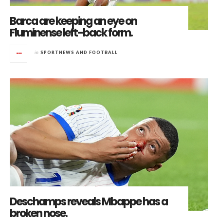
Barca are keeping an eye on
Fluminense left-back form.
in
SPORTNEWS AND FOOTBALL
Deschamps reveals Mbappe has a
broken nose.