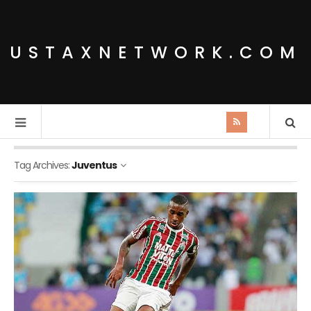
USTAXNETWORK.COM
Tag Archives:
Juventus