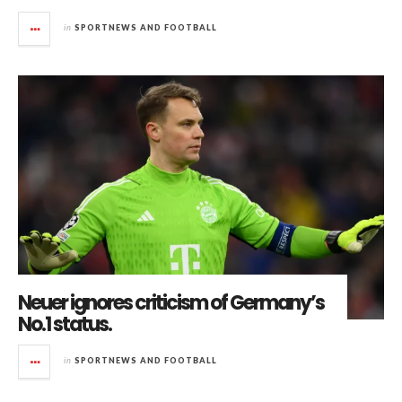
in
SPORTNEWS AND FOOTBALL
Neuer ignores criticism of Germany’s
No.1 status.
in
SPORTNEWS AND FOOTBALL