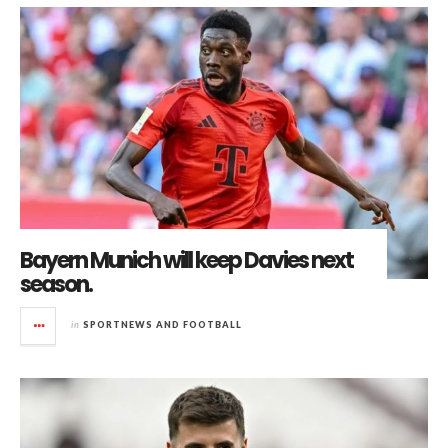
Bayern Munich will keep Davies next
season.
in
SPORTNEWS AND FOOTBALL