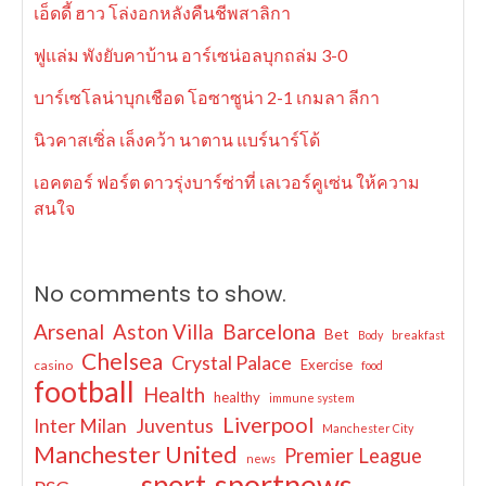
เอ็ดดี้ ฮาว โล่งอกหลังคืนชีพสาลิกา
ฟูแล่ม พังยับคาบ้าน อาร์เซน่อลบุกถล่ม 3-0
บาร์เซโลน่าบุกเชือด โอซาซูน่า 2-1 เกมลา ลีกา
นิวคาสเซิ่ล เล็งคว้า นาตาน แบร์นาร์โด้
เอคตอร์ ฟอร์ต ดาวรุ่งบาร์ซ่าที่ เลเวอร์คูเซ่น ให้ความ
สนใจ
No comments to show.
Arsenal
Barcelona
Aston Villa
Bet
Body
breakfast
Chelsea
Crystal Palace
Exercise
casino
food
football
Health
healthy
immune system
Liverpool
Juventus
Inter Milan
Manchester City
Manchester United
Premier League
news
sportnews
sport