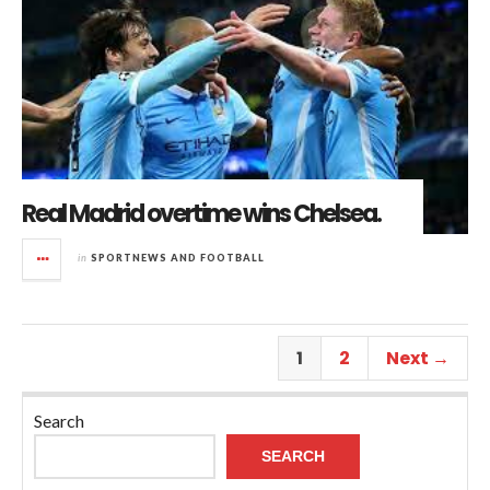
Real Madrid overtime wins Chelsea.
in
SPORTNEWS AND FOOTBALL
1
2
Next →
Search
SEARCH