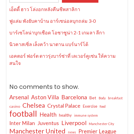
เอ็ดดี้ ฮาว โล่งอกหลังคืนชีพสาลิกา
ฟูแล่ม พังยับคาบ้าน อาร์เซน่อลบุกถล่ม 3-0
บาร์เซโลน่าบุกเชือด โอซาซูน่า 2-1 เกมลา ลีกา
นิวคาสเซิ่ล เล็งคว้า นาตาน แบร์นาร์โด้
เอคตอร์ ฟอร์ต ดาวรุ่งบาร์ซ่าที่ เลเวอร์คูเซ่น ให้ความ
สนใจ
No comments to show.
Arsenal
Barcelona
Aston Villa
Bet
Body
breakfast
Chelsea
Crystal Palace
Exercise
casino
food
football
Health
healthy
immune system
Liverpool
Juventus
Inter Milan
Manchester City
Manchester United
Premier League
news