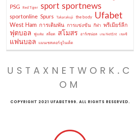
sportnews
sport
PSG
Red Tiger
Ufabet
sportonline
Spurs
the body
Takarakuji
West Ham
การเดิมพัน
พรีเมียร์ลีก
การแข่งขัน
กีฬา
ฟุตบอล
สโมสร
ฟูแล่ม
สล็อต
อาร์เซน่อล
เกม NetEnt
เชลซี
แฟนบอล
แมนเชสเตอร์ ยูไนเต็ด
USTAXNETWORK.C
OM
COPYRIGHT 2021 UFABET999. ALL RIGHTS RESERVED.