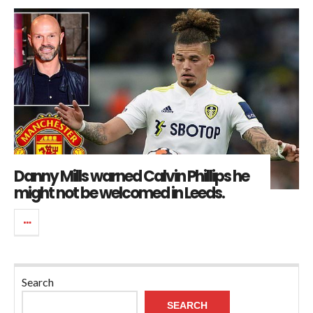
Danny Mills warned Calvin Phillips he
might not be welcomed in Leeds.
Search
SEARCH