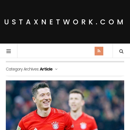
USTAXNETWORK.COM
Category Archives:
Article