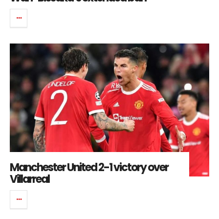
Manchester United 2-1 victory over
Villarreal