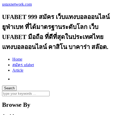
ustaxnetwork.com
UFABET 999 สมัคร เว็บแทงบอลออนไลน์
ยูฟ่าเบท ที่ได้มาตรฐานระดับโลก เว็บ
UFABET มือถือ ที่ดีที่สุดในประเทศไทย
แทงบอลออนไลน์ คาสิโน บาคาร่า สล๊อต.
Home
สมัคร ufabet
Article
Browse By