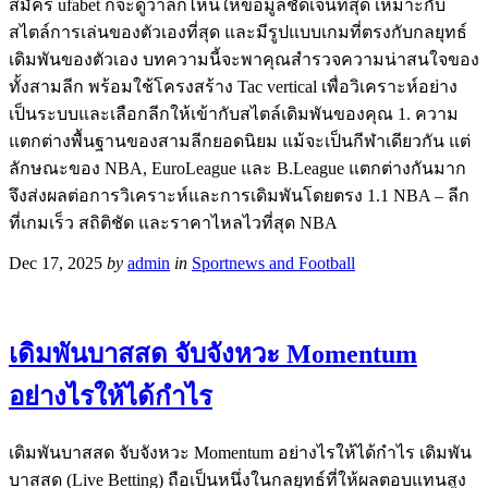
สมัคร ufabet ก็จะดูว่าลีกไหนให้ข้อมูลชัดเจนที่สุด เหมาะกับ
สไตล์การเล่นของตัวเองที่สุด และมีรูปแบบเกมที่ตรงกับกลยุทธ์
เดิมพันของตัวเอง บทความนี้จะพาคุณสำรวจความน่าสนใจของ
ทั้งสามลีก พร้อมใช้โครงสร้าง Tac vertical เพื่อวิเคราะห์อย่าง
เป็นระบบและเลือกลีกให้เข้ากับสไตล์เดิมพันของคุณ 1. ความ
แตกต่างพื้นฐานของสามลีกยอดนิยม แม้จะเป็นกีฬาเดียวกัน แต่
ลักษณะของ NBA, EuroLeague และ B.League แตกต่างกันมาก
จึงส่งผลต่อการวิเคราะห์และการเดิมพันโดยตรง 1.1 NBA – ลีก
ที่เกมเร็ว สถิติชัด และราคาไหลไวที่สุด NBA
Dec 17, 2025
by
admin
in
Sportnews and Football
เดิมพันบาสสด จับจังหวะ Momentum
อย่างไรให้ได้กำไร
เดิมพันบาสสด จับจังหวะ Momentum อย่างไรให้ได้กำไร เดิมพัน
บาสสด (Live Betting) ถือเป็นหนึ่งในกลยุทธ์ที่ให้ผลตอบแทนสูง