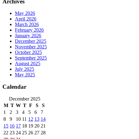
Archives
May 2026
April 2026
March 2026
February 2026
January 2026
December 2025
November 2025
October 2025
September 2025
August 2025
July 2025
May 2025
Calendar
December 2025
M
T
W
T
F
S
S
1
2
3
4
5
6
7
8
9
10
11
12
13
14
15
16
17
18
19
20
21
22
23
24
25
26
27
28