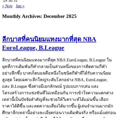
29
30
31
« Nov
Jan »
Monthly Archives:
December 2025
ลีกบาสที่คนนิยมแทงมากที่สุด NBA
EuroLeague, B.League
ลีกบาสที่คนนิยมแทงมากที่สุด NBA EuroLeague, B.League ใน
ยุคที่การเดิมพันกีฬากลายเป็นส่วนหนึ่งของการติดตามกีฬา
อย่างลึกซึ้ง บาสเก็ตบอลคือหนึ่งในชนิดกีฬาที่ได้รับความนิยม
สูงสุด โดยเฉพาะลีกใหญ่ระดับโลกอย่าง NBA, EuroLeague,
และ B.League ซึ่งต่างมีเอกลักษณ์ รูปแบบการเล่น และ
โครงสร้างการแข่งขันที่ไม่เหมือนกัน การเข้าใจความแตกต่าง
เหล่านี้เป็นปัจจัยสำคัญที่จะช่วยให้วิเคราะห์ได้แม่นขึ้น เลือก
ราคาได้ดีขึ้น และลดความเสี่ยงได้มากขึ้น ผู้เล่นจำนวนมากมัก
ศึกษาลีกเหล่านี้อย่างละเอียดก่อนวางเดิมพันจริง หรือแม้แต่ก่อน