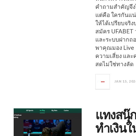
คำถามสำคัญจึงไ
แต่คือ ใครกันแน
ให้ได้เปรียบจริ
สมัคร UFABET วั
และระบบฝากถอน
พาคุณมอง Live B
ความเสี่ยง และ
สดไม่ใช่ทางลัด
JAN 15, 202
แทงสนุ๊
ทำเงินใน