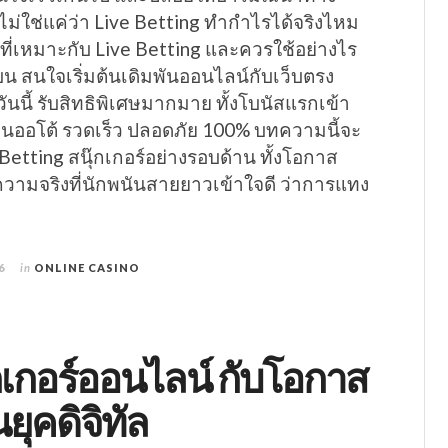
ม่ใช่แค่ว่า Live Betting ทำกำไรได้จริงไหม
่ที่เหมาะกับ Live Betting และควรใช้อย่างไร
งบน สนใจเริ่มต้นเดิมพันออนไลน์กับเว็บตรง
นนี้ รับสิทธิพิเศษมากมาย ทั้งโบนัสแรกเข้า
ออโต้ รวดเร็ว ปลอดภัย 100% บทความนี้จะ
etting สนุ๊กเกอร์อย่างรอบด้าน ทั้งโอกาส
ความจริงที่นักพนันสายยาวเข้าใจดี ว่าการแทง
6
in
ONLINE CASINO
กเกอร์ออนไลน์ กับโอกาส
ยุคดิจิทัล