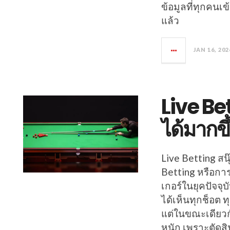
ข้อมูลที่ทุกคน
แล้ว
JAN 16, 202
Live Bet
ได้มากขึ
Live Betting สน
Betting หรือก
เกอร์ในยุคปัจจุ
ได้เห็นทุกช็อต 
แต่ในขณะเดียวกัน
หนัก เพราะตัดส