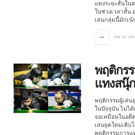
แทงระยะสั้นในสน
ในช่วงเวลาสั้น 
เล่นกลุ่มนี้มักเน
JAN 18, 202
พฤติกรรม
แทงสนุ๊ก
พฤติกรรมผู้เล่น
ในปัจจุบัน ไม่ได
จอเหมือนในอดีต 
เล่นยุคใหม่เติ
พฤติกรรมการแทงจ