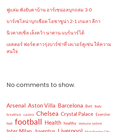
ฟูแล่ม พังยับคาบ้าน อาร์เซน่อลบุกถล่ม 3-0
บาร์เซโลน่าบุกเชือด โอซาซูน่า 2-1 เกมลา ลีกา
นิวคาสเซิ่ล เล็งคว้า นาตาน แบร์นาร์โด้
เอคตอร์ ฟอร์ต ดาวรุ่งบาร์ซ่าที่ เลเวอร์คูเซ่น ให้ความ
สนใจ
No comments to show.
Arsenal
Barcelona
Aston Villa
Bet
Body
Chelsea
Crystal Palace
Exercise
casino
breakfast
football
Health
healthy
food
immune system
Liverpool
Juventus
Inter Milan
Manchester City