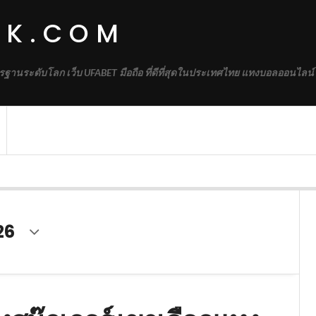
RK.COM
รฐานระดับโลก เว็บ UFABET มือถือ ที่ดีที่สุดในประเทศไทย แทงบอลออนไลน์
26