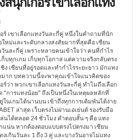
สนุ๊กเกอร์ เขาเลือกแทง
่
ร์ เขาเลือกแทงวันละกี่คู่ หนึ่งในคำถามที่นัก
ือใหม่และระดับกลางสงสัยมากที่สุดคือ เซียน
นวันละกี่คู่ เพราะหลายคนเข้าใจว่า คนที่กำไร
 เก็บทุกเกม เก็บทุกโอกาส แต่ความจริงกลับตรง
นเชิง เซียนที่อยู่รอดและทำกำไรระยะยาว มักแทง
คิดมาก บทความนี้จะพาคุณเข้าใจแนวคิดของ
อร์ว่า พวกเขาเลือกแทงวันละกี่คู่ ทำไมถึงเลือก
ด “การแทงน้อย” ถึงเป็นหนึ่งในเหตุผลหลักที่
อยู่ในเกมได้นานบน เข้าถึงทุกการเดิมพันได้ง่าย
ABET ล่าสุด เว็บตรงไม่ผ่านเอเย่นต์ รองรับมือ
เล่นได้ตลอด 24 ชั่วโมง คำตอบสั้น ๆ คือ แทง
นักแน่น หากต้องตอบแบบตรงไปตรงมา เซียน
ทงเกินวันละ 1 ถึง 3 คู่ และบางวันอาจไม่แทง