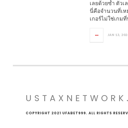
เลยด้วยซ้ำ ตัวเ
นี่คือจำนวนที่เ
เกอร์ไม่ใช่เกมท
JAN 13, 202
USTAXNETWORK
COPYRIGHT 2021 UFABET999. ALL RIGHTS RESER