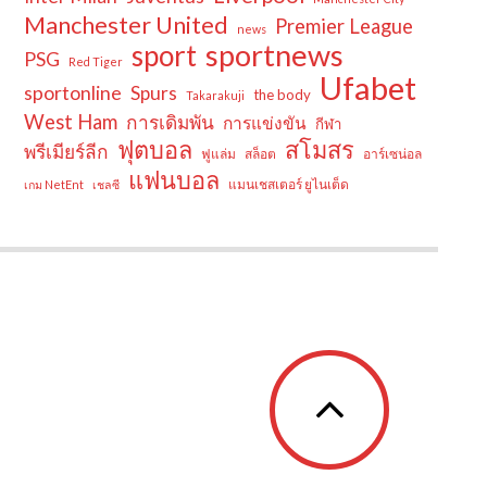
Manchester United
Premier League
news
sportnews
sport
PSG
Red Tiger
Ufabet
sportonline
Spurs
the body
Takarakuji
West Ham
การเดิมพัน
การแข่งขัน
กีฬา
ฟุตบอล
สโมสร
พรีเมียร์ลีก
ฟูแล่ม
สล็อต
อาร์เซน่อล
แฟนบอล
แมนเชสเตอร์ ยูไนเต็ด
เกม NetEnt
เชลซี