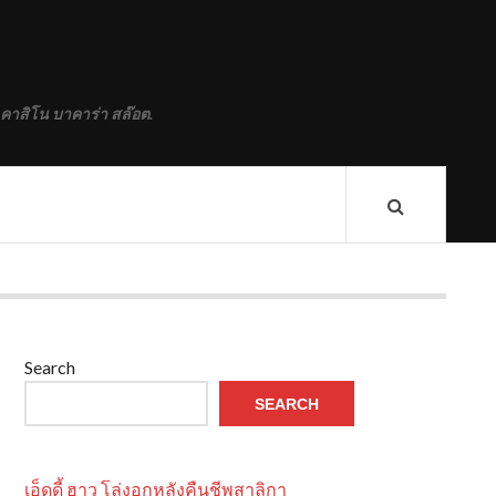
 คาสิโน บาคาร่า สล๊อต.
Search
SEARCH
เอ็ดดี้ ฮาว โล่งอกหลังคืนชีพสาลิกา