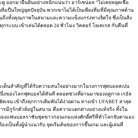
ู ออกมายืนยันอย่างหนักแน่นว่า อาร์เซน่อล “ไม่เคยหยุดเชื่อ
ีมปืนใหญ่ยุคปัจจุบัน พวกเขาไม่ได้เป็นเพียงทีมที่มีคุณภาพด้าน
นถึงทั้งคุณภาพในสนามและความแข็งแกร่งทางจิตใจ ซึ่งเป็นสิ่ง
ทุกระบบ เข้าเล่นได้ตลอด 24 ชั่วโมง วิคตอร์ โยเคเรส กับคืนที่
นประเด็นสำคัญที่ได้รับความสนใจอย่างมากในวงการฟุตบอลสเปน
มหนึ่งของโลกฟุตบอลได้ทันที ตลอดช่วงที่ผ่านมาของฤดูกาล เรอัล
ดเจน เข้าถึงทุกการเดิมพันได้ง่ายผ่าน ทางเข้า UFABET ล่าสุด
การมีกูร์กตัวส์อยู่ในสนาม คือความแตกต่างอย่างแท้จริง ทั้งใน
องแฟนบอลราชันชุดขาวก่อนเกมแห่งศักดิ์ศรีที่ทั่วโลกจับตามอง
เป็นทั้งผู้นำแนวรับ จุดเริ่มต้นของการขึ้นเกม และผู้เล่นที่