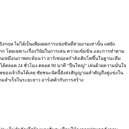
อังกฤษ ไม่ได้เป็นเพียงผลการแข่งขันที่สวยงามเท่านั้น แต่ยัง
าก โดยเฉพาะเรื่องวินัยในการเล่น ความเข้มข้น และการทำตาม
เป็นเหมือนภาพสะท้อนว่า อาร์เซน่อลกำลังเติบโตขึ้นในฐานะทีม
่นได้ตลอด 24 ชั่วโมง ตลอด 90 นาที “ปืนใหญ่” เล่นด้วยความมั่นใจ
งเจ้าถิ่นได้เลย ชัยชนะนัดนี้ยังส่งสัญญาณสำคัญถึงคู่แข่งใน
ความสำเร็จในระยะยาว อาร์เตต้ากับการสร้าง