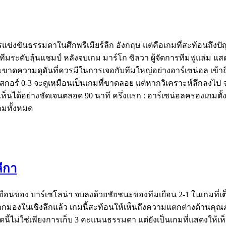
รแข่งขันธรรมดาในศึกพรีเมียร์ลีก อังกฤษ แต่คือเกมที่สะท้อนถึงปัญ
ทีมระดับลุ้นแชมป์ หลังจบเกม มาร์โก ซิลวา ผู้จัดการทีมฟูแล่ม
ดความดุดันที่ควรมีในการเจอกับทีมใหญ่อย่างอาร์เซน่อล เข้าถึง
แม้สกอร์ 0-3 จะดูเหมือนเป็นเกมที่ขาดลอย แต่หากวิเคราะห์ลึกลงไป
เห็นได้อย่างชัดเจนตลอด 90 นาที ครึ่งแรก : อาร์เซน่อลครองเกมตั้
กมทั้งหมด
ลีกา
ยือนของ บาร์เซโลน่า จบลงด้วยชัยชนะของทีมเยือน 2-1 ในเกมที่เต็
หากมองในเชิงลึกแล้ว เกมนี้สะท้อนให้เห็นถึงความแตกต่างด้านคุณ
ดนี้ไม่ใช่เพียงการเก็บ 3 คะแนนธรรมดา แต่ยังเป็นเกมที่แสดง