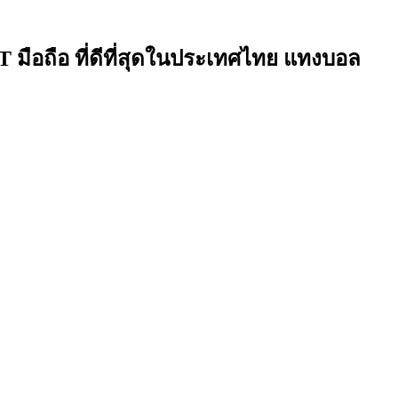
มือถือ ที่ดีที่สุดในประเทศไทย แทงบอล