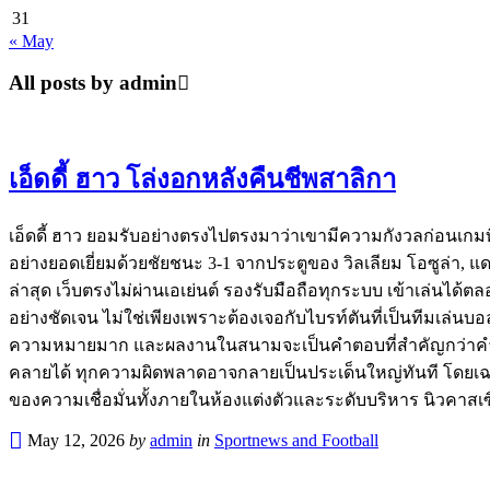
31
« May
All posts by
admin
เอ็ดดี้ ฮาว โล่งอกหลังคืนชีพสาลิกา
เอ็ดดี้ ฮาว ยอมรับอย่างตรงไปตรงมาว่าเขามีความกังวลก่อนเกมที่
อย่างยอดเยี่ยมด้วยชัยชนะ 3-1 จากประตูของ วิลเลียม โอซูล่า, แด
ล่าสุด เว็บตรงไม่ผ่านเอเย่นต์ รองรับมือถือทุกระบบ เข้าเล่นได
อย่างชัดเจน ไม่ใช่เพียงเพราะต้องเจอกับไบรท์ตันที่เป็นทีมเล่น
ความหมายมาก และผลงานในสนามจะเป็นคำตอบที่สำคัญกว่าคำพูดใ
คลายได้ ทุกความผิดพลาดอาจกลายเป็นประเด็นใหญ่ทันที โดยเฉพาะ
ของความเชื่อมั่นทั้งภายในห้องแต่งตัวและระดับบริหาร นิวคาสเซิ่ลเ
May 12, 2026
by
admin
in
Sportnews and Football