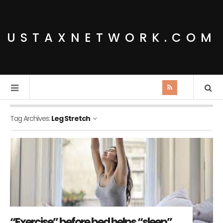
USTAXNETWORK.COM
Tag Archives:
Leg Stretch
“Exercise” before bed helps “sleep”