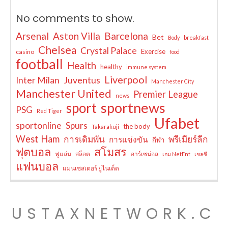
No comments to show.
Arsenal
Barcelona
Aston Villa
Bet
Body
breakfast
Chelsea
Crystal Palace
Exercise
casino
food
football
Health
healthy
immune system
Liverpool
Juventus
Inter Milan
Manchester City
Manchester United
Premier League
news
sportnews
sport
PSG
Red Tiger
Ufabet
sportonline
Spurs
the body
Takarakuji
West Ham
การเดิมพัน
พรีเมียร์ลีก
การแข่งขัน
กีฬา
ฟุตบอล
สโมสร
ฟูแล่ม
สล็อต
อาร์เซน่อล
เกม NetEnt
เชลซี
แฟนบอล
แมนเชสเตอร์ ยูไนเต็ด
USTAXNETWORK.C