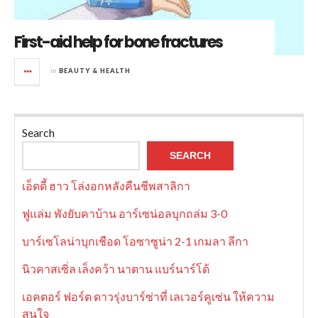
First-aid help for bone fractures
in
BEAUTY & HEALTH
Search
SEARCH
เอ็ดดี้ ฮาว โล่งอกหลังคืนชีพสาลิกา
ฟูแล่ม พังยับคาบ้าน อาร์เซน่อลบุกถล่ม 3-0
บาร์เซโลน่าบุกเชือด โอซาซูน่า 2-1 เกมลา ลีกา
นิวคาสเซิ่ล เล็งคว้า นาตาน แบร์นาร์โด้
เอคตอร์ ฟอร์ต ดาวรุ่งบาร์ซ่าที่ เลเวอร์คูเซ่น ให้ความ
สนใจ