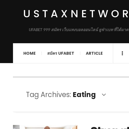
USTAXNETWO
UFABET 999 สมัคร เว็บแทงบอลออนไลน์ ยูฟ่าเบท ที่ได้มาต
HOME
สมัคร UFABET
ARTICLE
Tag Archives:
Eating