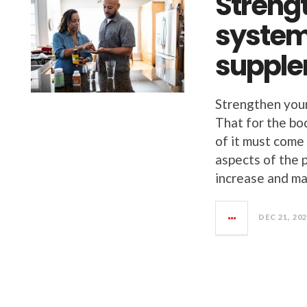
Streng
system
supple
Strengthen you
That for the bod
of it must come 
aspects of the p
increase and ma
DEC 21, 20