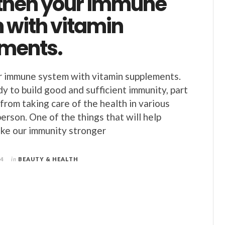
then your immune
 with vitamin
ments.
r immune system with vitamin supplements.
y to build good and sufficient immunity, part
from taking care of the health in various
erson. One of the things that will help
ke our immunity stronger
24
in
BEAUTY & HEALTH