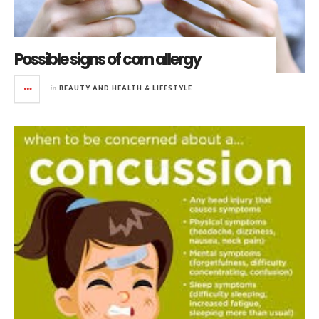
Possible signs of corn allergy
in
BEAUTY AND HEALTH & LIFESTYLE