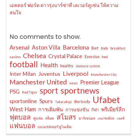
เอคตอร์ ฟอร์ต ดาวรุ่งบาร์ซ่าที่ เลเวอร์คูเซ่น ให้ความ
สนใจ
No comments to show.
Arsenal
Barcelona
Aston Villa
Bet
Body
breakfast
Chelsea
Crystal Palace
Exercise
casino
food
football
Health
healthy
immune system
Liverpool
Juventus
Inter Milan
Manchester City
Manchester United
Premier League
news
sportnews
sport
PSG
Red Tiger
Ufabet
sportonline
Spurs
the body
Takarakuji
West Ham
การเดิมพัน
พรีเมียร์ลีก
การแข่งขัน
กีฬา
ฟุตบอล
สโมสร
ฟูแล่ม
สล็อต
อาร์เซน่อล
เกม NetEnt
เชลซี
แฟนบอล
แมนเชสเตอร์ ยูไนเต็ด