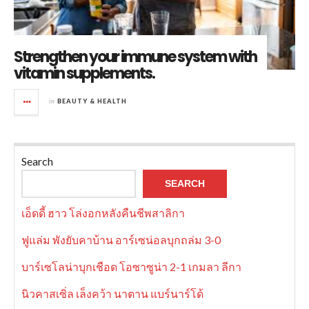
Strengthen your immune system with
vitamin supplements.
in
BEAUTY & HEALTH
Search
SEARCH
เอ็ดดี้ ฮาว โล่งอกหลังคืนชีพสาลิกา
ฟูแล่ม พังยับคาบ้าน อาร์เซน่อลบุกถล่ม 3-0
บาร์เซโลน่าบุกเชือด โอซาซูน่า 2-1 เกมลา ลีกา
นิวคาสเซิ่ล เล็งคว้า นาตาน แบร์นาร์โด้