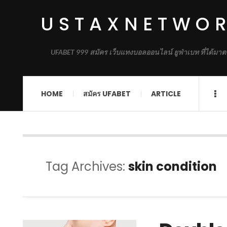
USTAXNETWO
UFABET 999 สมัคร เว็บแทงบอลออนไลน์ ยูฟ่าเบท ที่ได้มาต
HOME
สมัคร UFABET
ARTICLE
Tag Archives:
skin condition