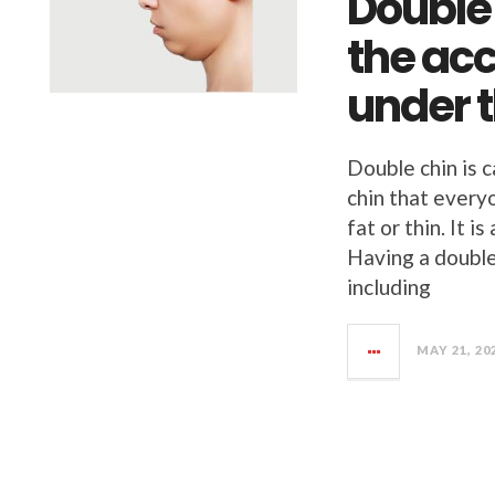
Double 
the acc
under t
Double chin is 
chin that every
fat or thin. It i
Having a double
including
MAY 21, 20