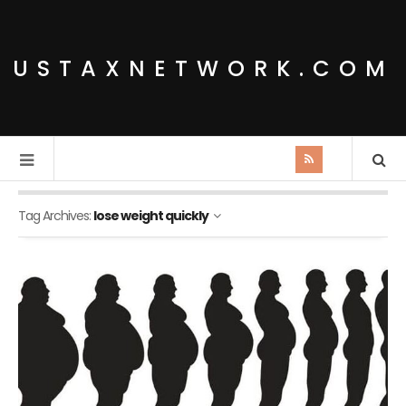
USTAXNETWORK.COM
Tag Archives:
lose weight quickly