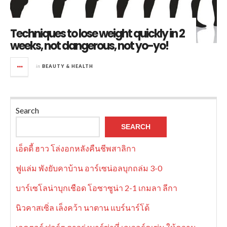
Techniques to lose weight quickly in 2
weeks, not dangerous, not yo-yo!
in
BEAUTY & HEALTH
Search
SEARCH
เอ็ดดี้ ฮาว โล่งอกหลังคืนชีพสาลิกา
ฟูแล่ม พังยับคาบ้าน อาร์เซน่อลบุกถล่ม 3-0
บาร์เซโลน่าบุกเชือด โอซาซูน่า 2-1 เกมลา ลีกา
นิวคาสเซิ่ล เล็งคว้า นาตาน แบร์นาร์โด้