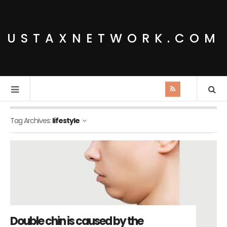
USTAXNETWORK.COM
Tag Archives:
lifestyle
Double chin is caused by the