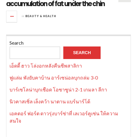
accumulation of fat under the chin
in
BEAUTY & HEALTH
Search
SEARCH
เอ็ดดี้ ฮาว โล่งอกหลังคืนชีพสาลิกา
ฟูแล่ม พังยับคาบ้าน อาร์เซน่อลบุกถล่ม 3-0
บาร์เซโลน่าบุกเชือด โอซาซูน่า 2-1 เกมลา ลีกา
นิวคาสเซิ่ล เล็งคว้า นาตาน แบร์นาร์โด้
เอคตอร์ ฟอร์ต ดาวรุ่งบาร์ซ่าที่ เลเวอร์คูเซ่น ให้ความ
สนใจ