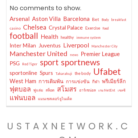
No comments to show.
Arsenal
Barcelona
Aston Villa
Bet
Body
breakfast
Chelsea
Crystal Palace
Exercise
casino
food
football
Health
healthy
immune system
Liverpool
Juventus
Inter Milan
Manchester City
Manchester United
Premier League
news
sportnews
sport
PSG
Red Tiger
Ufabet
sportonline
Spurs
the body
Takarakuji
West Ham
การเดิมพัน
พรีเมียร์ลีก
การแข่งขัน
กีฬา
ฟุตบอล
สโมสร
ฟูแล่ม
สล็อต
อาร์เซน่อล
เกม NetEnt
เชลซี
แฟนบอล
แมนเชสเตอร์ ยูไนเต็ด
USTAXNETWORK.C