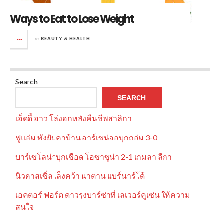
Ways to Eat to Lose Weight
in
BEAUTY & HEALTH
Search
SEARCH
เอ็ดดี้ ฮาว โล่งอกหลังคืนชีพสาลิกา
ฟูแล่ม พังยับคาบ้าน อาร์เซน่อลบุกถล่ม 3-0
บาร์เซโลน่าบุกเชือด โอซาซูน่า 2-1 เกมลา ลีกา
นิวคาสเซิ่ล เล็งคว้า นาตาน แบร์นาร์โด้
เอคตอร์ ฟอร์ต ดาวรุ่งบาร์ซ่าที่ เลเวอร์คูเซ่น ให้ความ
สนใจ