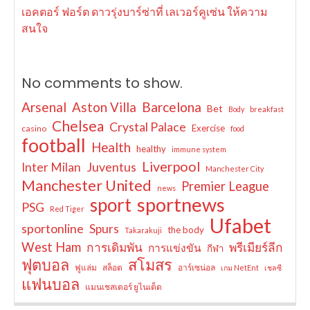
เอคตอร์ ฟอร์ต ดาวรุ่งบาร์ซ่าที่ เลเวอร์คูเซ่น ให้ความ
สนใจ
No comments to show.
Arsenal
Barcelona
Aston Villa
Bet
Body
breakfast
Chelsea
Crystal Palace
Exercise
casino
food
football
Health
healthy
immune system
Liverpool
Juventus
Inter Milan
Manchester City
Manchester United
Premier League
news
sportnews
sport
PSG
Red Tiger
Ufabet
sportonline
Spurs
the body
Takarakuji
West Ham
การเดิมพัน
พรีเมียร์ลีก
การแข่งขัน
กีฬา
ฟุตบอล
สโมสร
ฟูแล่ม
สล็อต
อาร์เซน่อล
เกม NetEnt
เชลซี
แฟนบอล
แมนเชสเตอร์ ยูไนเต็ด