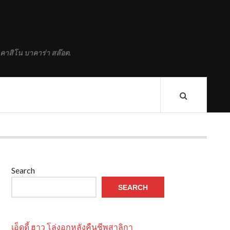
 คาสิโน บาคาร่า สล๊อต.
Search
SEARCH
เอ็ดดี้ ฮาว โล่งอกหลังคืนชีพสาลิกา