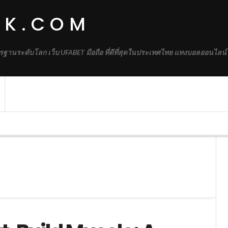
RK.COM
รฐานระดับโลก เว็บ UFABET มือถือ ที่ดีที่สุดในประเทศไทย แทงบอลออนไลน์