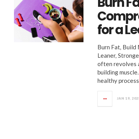
Burn Fa
Compre
for a L
Burn Fat, Build
Leaner, Stronge
often revolves 
building muscle
healthy process
JAN 19, 202