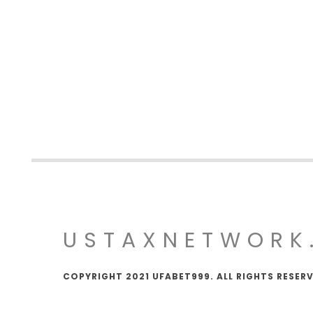
USTAXNETWORK
COPYRIGHT 2021 UFABET999. ALL RIGHTS RESER