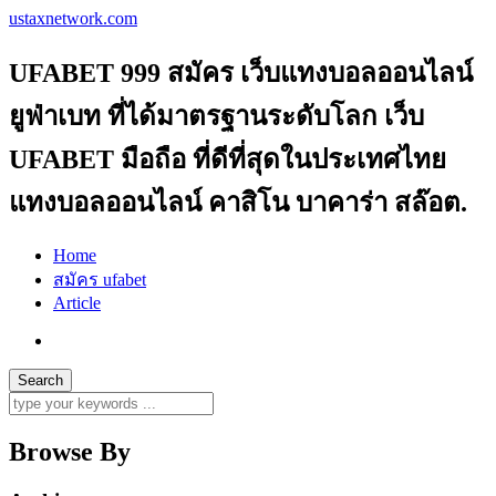
ustaxnetwork.com
UFABET 999 สมัคร เว็บแทงบอลออนไลน์
ยูฟ่าเบท ที่ได้มาตรฐานระดับโลก เว็บ
UFABET มือถือ ที่ดีที่สุดในประเทศไทย
แทงบอลออนไลน์ คาสิโน บาคาร่า สล๊อต.
Home
สมัคร ufabet
Article
Browse By