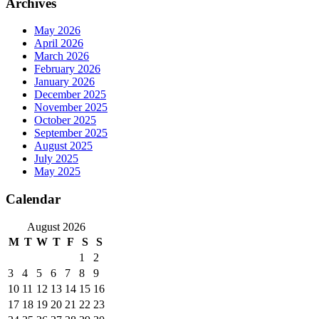
Archives
May 2026
April 2026
March 2026
February 2026
January 2026
December 2025
November 2025
October 2025
September 2025
August 2025
July 2025
May 2025
Calendar
August 2026
M
T
W
T
F
S
S
1
2
3
4
5
6
7
8
9
10
11
12
13
14
15
16
17
18
19
20
21
22
23