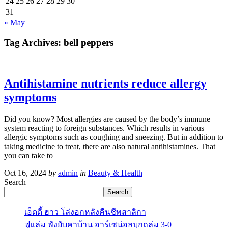
24
25
26
27
28
29
30
31
« May
Tag Archives:
bell peppers
Antihistamine nutrients reduce allergy
symptoms
Did you know? Most allergies are caused by the body’s immune
system reacting to foreign substances. Which results in various
allergic symptoms such as coughing and sneezing. But in addition to
taking medicine to treat, there are also natural antihistamines. That
you can take to
Oct 16, 2024
by
admin
in
Beauty & Health
Search
Search
เอ็ดดี้ ฮาว โล่งอกหลังคืนชีพสาลิกา
ฟูแล่ม พังยับคาบ้าน อาร์เซน่อลบุกถล่ม 3-0