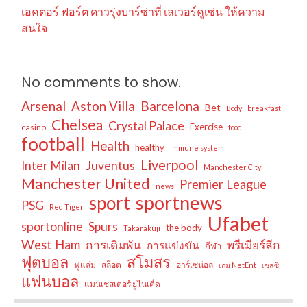
เอคตอร์ ฟอร์ต ดาวรุ่งบาร์ซ่าที่ เลเวอร์คูเซ่น ให้ความ
สนใจ
No comments to show.
Arsenal
Barcelona
Aston Villa
Bet
Body
breakfast
Chelsea
Crystal Palace
Exercise
casino
food
football
Health
healthy
immune system
Liverpool
Juventus
Inter Milan
Manchester City
Manchester United
Premier League
news
sportnews
sport
PSG
Red Tiger
Ufabet
sportonline
Spurs
the body
Takarakuji
West Ham
การเดิมพัน
พรีเมียร์ลีก
การแข่งขัน
กีฬา
ฟุตบอล
สโมสร
ฟูแล่ม
สล็อต
อาร์เซน่อล
เกม NetEnt
เชลซี
แฟนบอล
แมนเชสเตอร์ ยูไนเต็ด