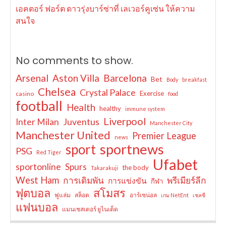
เอคตอร์ ฟอร์ต ดาวรุ่งบาร์ซ่าที่ เลเวอร์คูเซ่น ให้ความ
สนใจ
No comments to show.
Arsenal
Barcelona
Aston Villa
Bet
Body
breakfast
Chelsea
Crystal Palace
Exercise
casino
food
football
Health
healthy
immune system
Liverpool
Juventus
Inter Milan
Manchester City
Manchester United
Premier League
news
sportnews
sport
PSG
Red Tiger
Ufabet
sportonline
Spurs
the body
Takarakuji
West Ham
การเดิมพัน
พรีเมียร์ลีก
การแข่งขัน
กีฬา
ฟุตบอล
สโมสร
ฟูแล่ม
สล็อต
อาร์เซน่อล
เกม NetEnt
เชลซี
แฟนบอล
แมนเชสเตอร์ ยูไนเต็ด