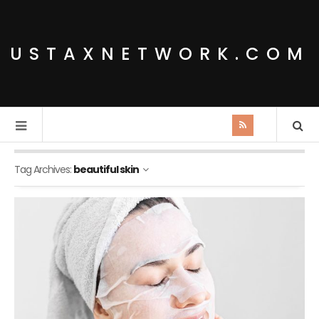
USTAXNETWORK.COM
Tag Archives:
beautiful skin