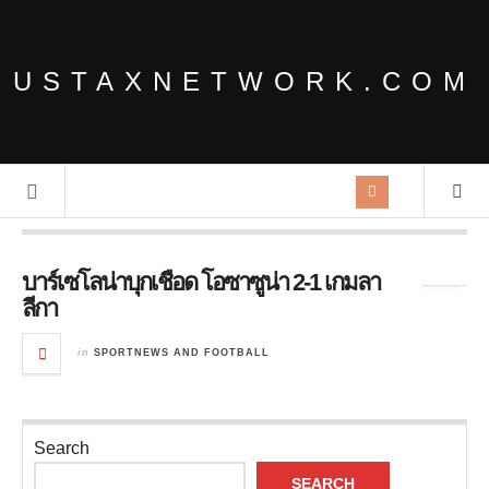
USTAXNETWORK.COM
Daily Archives:
May 10, 2026
บาร์เซโลน่าบุกเชือด โอซาซูน่า 2-1 เกมลา
ลีกา
in
SPORTNEWS AND FOOTBALL
Search
SEARCH