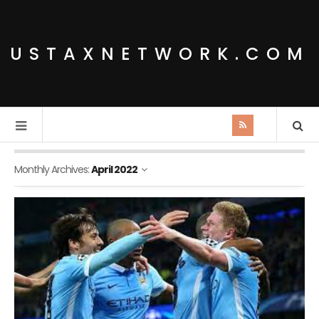
USTAXNETWORK.COM
Monthly Archives:
April 2022