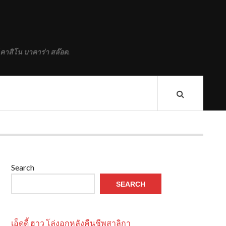
 คาสิโน บาคาร่า สล๊อต.
Search
SEARCH
เอ็ดดี้ ฮาว โล่งอกหลังคืนชีพสาลิกา