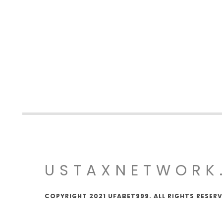
USTAXNETWORK
COPYRIGHT 2021 UFABET999. ALL RIGHTS RESER