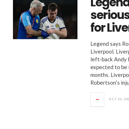
Legend
serious
for Liv
Legend says Rob
Liverpool. Live
left-back Andy 
expected to be 
months. Liverp
Robertson’s inju
OCT 22, 20