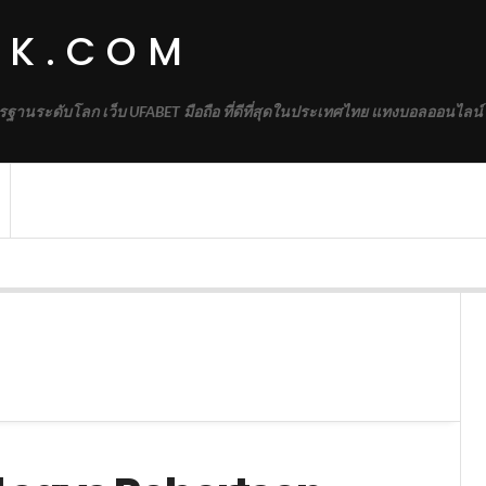
RK.COM
รฐานระดับโลก เว็บ UFABET มือถือ ที่ดีที่สุดในประเทศไทย แทงบอลออนไลน์