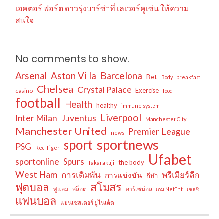
เอคตอร์ ฟอร์ต ดาวรุ่งบาร์ซ่าที่ เลเวอร์คูเซ่น ให้ความ
สนใจ
No comments to show.
Arsenal
Barcelona
Aston Villa
Bet
Body
breakfast
Chelsea
Crystal Palace
Exercise
casino
food
football
Health
healthy
immune system
Liverpool
Juventus
Inter Milan
Manchester City
Manchester United
Premier League
news
sportnews
sport
PSG
Red Tiger
Ufabet
sportonline
Spurs
the body
Takarakuji
West Ham
การเดิมพัน
พรีเมียร์ลีก
การแข่งขัน
กีฬา
ฟุตบอล
สโมสร
ฟูแล่ม
สล็อต
อาร์เซน่อล
เกม NetEnt
เชลซี
แฟนบอล
แมนเชสเตอร์ ยูไนเต็ด