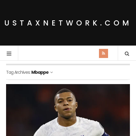
USTAXNETWORK.COM
Tag Archives:
Mbappe