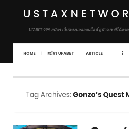
USTAXNETWO
UFABET 999 สมัคร เว็บแทงบอลออนไลน์ ยูฟ่าเบท ที่ได้มาต
HOME
สมัคร UFABET
ARTICLE
Tag Archives:
Gonzo’s Quest