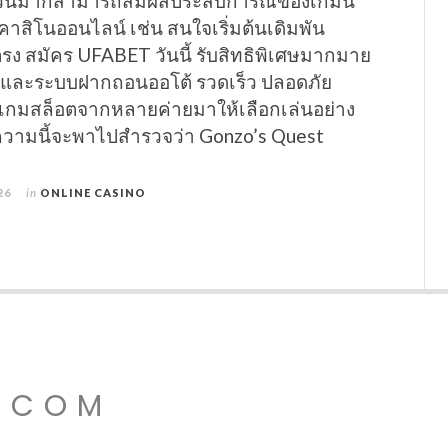
ำนวนมากสามารถสัมผัสประสบการณ์ของเกมนี้
าสิโนออนไลน์ เช่น สนใจเริ่มต้นเดิมพัน
รง สมัคร UFABET วันนี้ รับสิทธิพิเศษมากมาย
้าและระบบฝากถอนออโต้ รวดเร็ว ปลอดภัย
เกมสล็อตจากหลายค่ายมาให้เลือกเล่นอย่าง
ามนี้จะพาไปสำรวจว่า Gonzo’s Quest
26
in
ONLINE CASINO
.COM