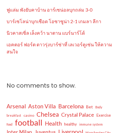
ฟูแล่ม พังยับคาบ้าน อาร์เซน่อลบุกถล่ม 3-0
บาร์เซโลน่าบุกเชือด โอซาซูน่า 2-1 เกมลา ลีกา
นิวคาสเซิ่ล เล็งคว้า นาตาน แบร์นาร์โด้
เอคตอร์ ฟอร์ต ดาวรุ่งบาร์ซ่าที่ เลเวอร์คูเซ่น ให้ความ
สนใจ
No comments to show.
Arsenal
Barcelona
Aston Villa
Bet
Body
Chelsea
Crystal Palace
Exercise
casino
breakfast
football
Health
healthy
food
immune system
Liverpool
Juventus
Inter Milan
Manchester City