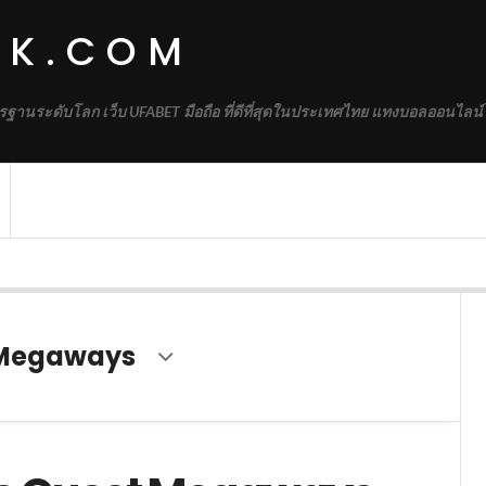
RK.COM
รฐานระดับโลก เว็บ UFABET มือถือ ที่ดีที่สุดในประเทศไทย แทงบอลออนไลน์
 Megaways