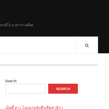
 คาสิโน บาคาร่า สล๊อต.
Search
SEARCH
เอ็ดดี้ ฮาว โล่งอกหลังคืนชีพสาลิกา