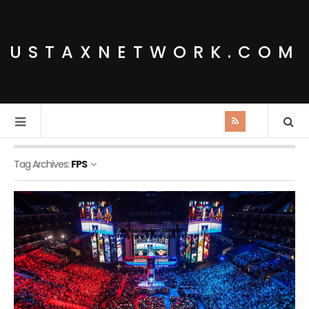
USTAXNETWORK.COM
Tag Archives:
FPS