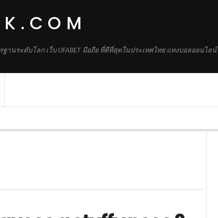
RK.COM
รฐานระดับโลก เว็บ UFABET มือถือ ที่ดีที่สุดในประเทศไทย แทงบอลออนไลน์