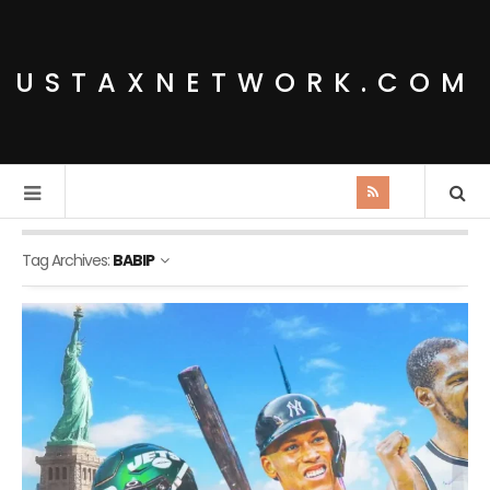
USTAXNETWORK.COM
Tag Archives:
BABIP