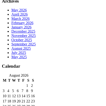
Archives
May 2026
April 2026
March 2026
February 2026
January 2026
December 2025
November 2025
October 2025
September 2025
August 2025
July 2025
May 2025
Calendar
August 2026
M
T
W
T
F
S
S
1
2
3
4
5
6
7
8
9
10
11
12
13
14
15
16
17
18
19
20
21
22
23