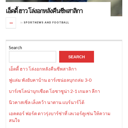
เอ็ดดี้ ฮาว โล่งอกหลังคืนชีพสาลิกา
in
SPORTNEWS AND FOOTBALL
Search
SEARCH
เอ็ดดี้ ฮาว โล่งอกหลังคืนชีพสาลิกา
ฟูแล่ม พังยับคาบ้าน อาร์เซน่อลบุกถล่ม 3-0
บาร์เซโลน่าบุกเชือด โอซาซูน่า 2-1 เกมลา ลีกา
นิวคาสเซิ่ล เล็งคว้า นาตาน แบร์นาร์โด้
เอคตอร์ ฟอร์ต ดาวรุ่งบาร์ซ่าที่ เลเวอร์คูเซ่น ให้ความ
สนใจ