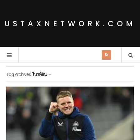
USTAXNETWORK.COM
Tag Archives:
ไบรท์ตัน