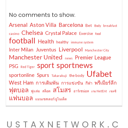
No comments to show.
Arsenal
Barcelona
Aston Villa
Bet
Body
breakfast
Chelsea
Crystal Palace
Exercise
casino
food
football
Health
healthy
immune system
Liverpool
Juventus
Inter Milan
Manchester City
Manchester United
Premier League
news
sportnews
sport
PSG
Red Tiger
Ufabet
sportonline
Spurs
the body
Takarakuji
West Ham
การเดิมพัน
พรีเมียร์ลีก
การแข่งขัน
กีฬา
ฟุตบอล
สโมสร
ฟูแล่ม
สล็อต
อาร์เซน่อล
เกม NetEnt
เชลซี
แฟนบอล
แมนเชสเตอร์ ยูไนเต็ด
USTAXNETWORK.C