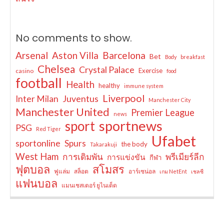
No comments to show.
Arsenal
Barcelona
Aston Villa
Bet
Body
breakfast
Chelsea
Crystal Palace
Exercise
casino
food
football
Health
healthy
immune system
Liverpool
Juventus
Inter Milan
Manchester City
Manchester United
Premier League
news
sportnews
sport
PSG
Red Tiger
Ufabet
sportonline
Spurs
the body
Takarakuji
West Ham
การเดิมพัน
พรีเมียร์ลีก
การแข่งขัน
กีฬา
ฟุตบอล
สโมสร
ฟูแล่ม
สล็อต
อาร์เซน่อล
เกม NetEnt
เชลซี
แฟนบอล
แมนเชสเตอร์ ยูไนเต็ด