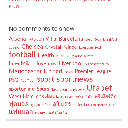
สนใจ
No comments to show.
Arsenal
Barcelona
Aston Villa
Bet
Body
breakfast
Chelsea
Crystal Palace
Exercise
casino
food
football
Health
healthy
immune system
Liverpool
Juventus
Inter Milan
Manchester City
Manchester United
Premier League
news
sportnews
sport
PSG
Red Tiger
Ufabet
sportonline
Spurs
the body
Takarakuji
West Ham
การเดิมพัน
พรีเมียร์ลีก
การแข่งขัน
กีฬา
ฟุตบอล
สโมสร
ฟูแล่ม
สล็อต
อาร์เซน่อล
เกม NetEnt
เชลซี
แฟนบอล
แมนเชสเตอร์ ยูไนเต็ด