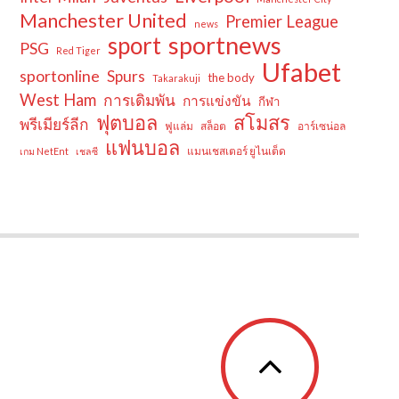
Manchester United
Premier League
news
sportnews
sport
PSG
Red Tiger
Ufabet
sportonline
Spurs
the body
Takarakuji
West Ham
การเดิมพัน
การแข่งขัน
กีฬา
ฟุตบอล
สโมสร
พรีเมียร์ลีก
ฟูแล่ม
สล็อต
อาร์เซน่อล
แฟนบอล
แมนเชสเตอร์ ยูไนเต็ด
เกม NetEnt
เชลซี