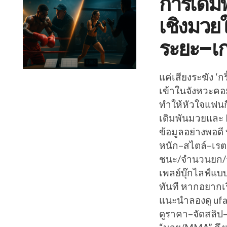
การเดิม
เชิงมวย
ระยะ–เก
แค่เสียงระฆัง ‘กริ
เข้าในจังหวะคอม
ทำให้หัวใจแฟนกี
เดิมพันมวยและ 
ข้อมูลอย่างพอดี
หนัก–สไตล์–เรตติ
ชนะ/จำนวนยก/รอ
เพลย์บุ๊กไลฟ์แบ
ทันที หากอยากเ
แนะนำลองดู ufab
ดูราคา–จัดสลิป–