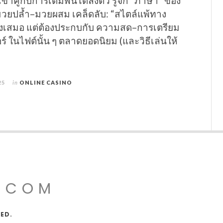
้าคู่กับการเดิมพันได้ลงตัว รู้จัก “ภาษา” ของ
มวยปล้ำ–มวยผสม เคล็ดลับ: “สไตล์แพ้ทาง
จริงเสมอ แต่ต้องประกบกับ ความสด–การเตรียม
์ ในไฟต์นั้น ๆ ตลาดยอดนิยม (และวิธีเล่นให้
25
in
ONLINE CASINO
.COM
VED.