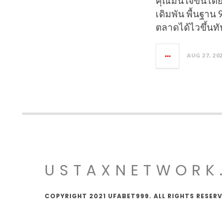
คุณมั่นใจขึ้นได้
เดิมพัน พื้นฐาน 
ตลาดได้ไวขึ้นทัน
AUG 27, 20
USTAXNETWORK
COPYRIGHT 2021 UFABET999. ALL RIGHTS RESER