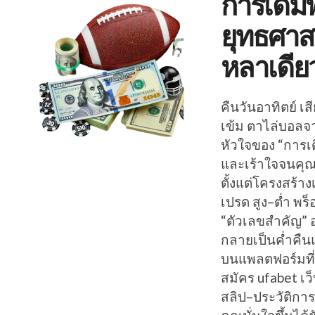
การเดิม
ยุทธศาสต
หลาเดีย
คืนวันอาทิตย์ เส
เข้ม ตาไล่บอลจ
หัวใจของ “การเด
และเร้าใจจนคุณ
ตั้งแต่โครงสร้
เปรด สูง–ต่ำ พร็
“ตัวเลขสำคัญ” อ
กลายเป็นค่ำคืน
บนแพลตฟอร์มที่
สมัคร ufabet เว
สลิป–ประวัติกา