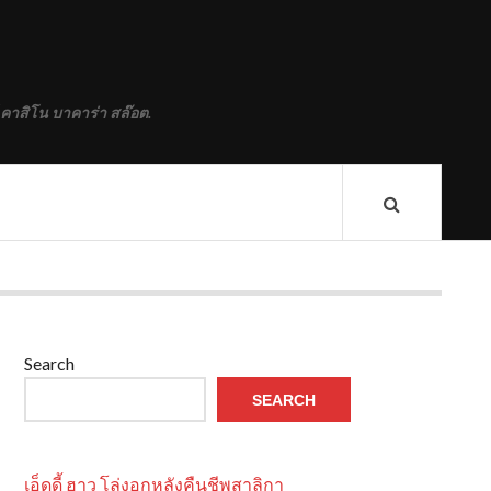
 คาสิโน บาคาร่า สล๊อต.
Search
SEARCH
เอ็ดดี้ ฮาว โล่งอกหลังคืนชีพสาลิกา