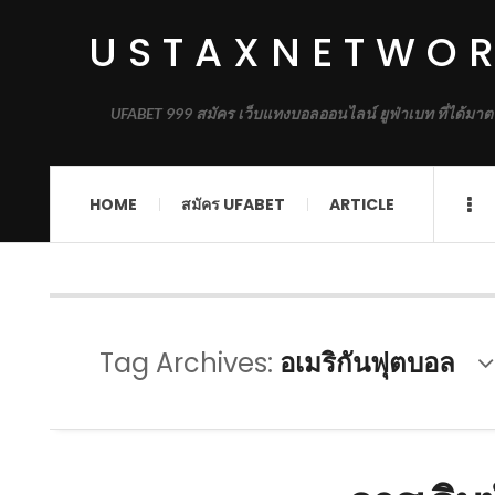
USTAXNETWO
UFABET 999 สมัคร เว็บแทงบอลออนไลน์ ยูฟ่าเบท ที่ได้มาต
HOME
สมัคร UFABET
ARTICLE
Tag Archives:
อเมริกันฟุตบอล