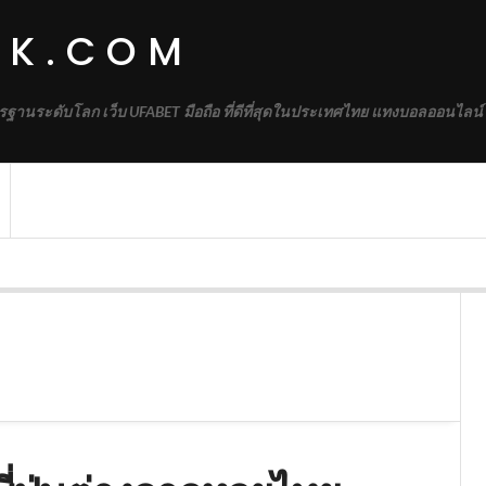
RK.COM
รฐานระดับโลก เว็บ UFABET มือถือ ที่ดีที่สุดในประเทศไทย แทงบอลออนไลน์