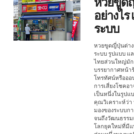
หวยขูดญ
อย่างไร เ
ระบบ
หวยขูดญี่ปุ่นต่
ระบบ รูปแบบ แล
ไทยส่วนใหญ่มักน
บรรยากาศหน้าร
โทรทัศน์หรือออ
การเสี่ยงโชคอา
เป็นหนึ่งในรูปแ
คุณวิเคราะห์ว่า
มองของระบบการจ
จนถึงวัฒนธรรมแล
โลกยุคใหม่ที่มี