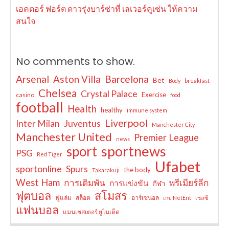
เอคตอร์ ฟอร์ต ดาวรุ่งบาร์ซ่าที่ เลเวอร์คูเซ่น ให้ความ
สนใจ
No comments to show.
Arsenal
Barcelona
Aston Villa
Bet
Body
breakfast
Chelsea
Crystal Palace
Exercise
casino
food
football
Health
healthy
immune system
Liverpool
Juventus
Inter Milan
Manchester City
Manchester United
Premier League
news
sportnews
sport
PSG
Red Tiger
Ufabet
sportonline
Spurs
the body
Takarakuji
West Ham
การเดิมพัน
พรีเมียร์ลีก
การแข่งขัน
กีฬา
ฟุตบอล
สโมสร
ฟูแล่ม
สล็อต
อาร์เซน่อล
เกม NetEnt
เชลซี
แฟนบอล
แมนเชสเตอร์ ยูไนเต็ด