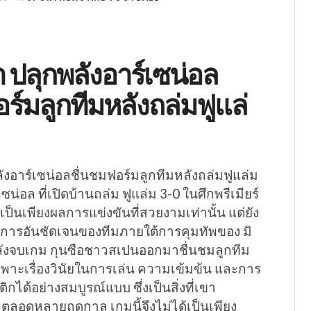
า ปลุกพลังอาร์เซน่อล
ร์มลูกทีมหลังถล่มฟูแล่
ลังอาร์เซน่อลชื่นชมฟอร์มลูกทีมหลังถล่มฟูแล่ม
น่อล ที่เปิดบ้านถล่ม ฟูแล่ม 3-0 ในศึกพรีเมียร์
้เป็นเพียงผลการแข่งขันที่สวยงามเท่านั้น แต่ยัง
การอันชัดเจนของทีมภายใต้การคุมทัพของ มิ
หลังจบเกม กุนซือชาวสเปนออกมาชื่นชมลูกทีม
พาะเรื่องวินัยในการเล่น ความเข้มข้น และการ
ได้อย่างสมบูรณ์แบบ ซึ่งเป็นสิ่งที่เขา
ลอดหลายฤดูกาล เกมนี้จึงไม่ได้เป็นเพียง