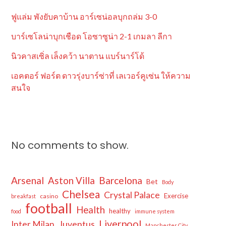
ฟูแล่ม พังยับคาบ้าน อาร์เซน่อลบุกถล่ม 3-0
บาร์เซโลน่าบุกเชือด โอซาซูน่า 2-1 เกมลา ลีกา
นิวคาสเซิ่ล เล็งคว้า นาตาน แบร์นาร์โด้
เอคตอร์ ฟอร์ต ดาวรุ่งบาร์ซ่าที่ เลเวอร์คูเซ่น ให้ความ
สนใจ
No comments to show.
Arsenal
Barcelona
Aston Villa
Bet
Body
Chelsea
Crystal Palace
Exercise
casino
breakfast
football
Health
healthy
food
immune system
Liverpool
Juventus
Inter Milan
Manchester City