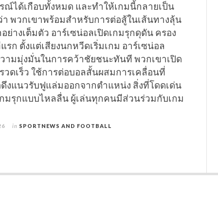
์ได้เกือบทั้งหมด และทำให้เกมนี้กลายเป็น
ว่า พวกเขาพร้อมสำหรับการต่อสู้ในเส้นทางลุ้น
กอย่างเต็มตัว อาร์เซน่อลเปิดเกมรุกดุดัน ครอง
ีแรก ตั้งแต่เสียงนกหวีดเริ่มเกม อาร์เซน่อล
ความมุ่งมั่นในการคว้าชัยชนะทันที พวกเขาเปิด
่รวดเร็ว ใช้การต่อบอลสั้นผสมการเคลื่อนที่
ื่อดึงแนวรับฟูแล่มออกจากตำแหน่ง สิ่งที่โดดเด่น
มรุกแบบไหลลื่น ผู้เล่นทุกคนมีส่วนร่วมกับเกม
26
in
SPORTNEWS AND FOOTBALL