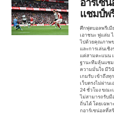
อาร์เซน่
แชมป์พรี
ศึกฟุตบอลพรีเมีย
เอาชนะ ฟูแล่ม 
ไปด้วยคุณภาพขอ
และการเล่นเชิงร
แค่สามคะแนน แ
ฐานะทีมลุ้นแชมป
ความมั่นใจ มีวิ
เกมรับ เข้าถึงท
เว็บตรงไม่ผ่านเ
24 ชั่วโมง ขณะเ
ไม่สามารถรับม
ถิ่นได้ โดยเฉพา
กอาร์เซน่อลที่ส