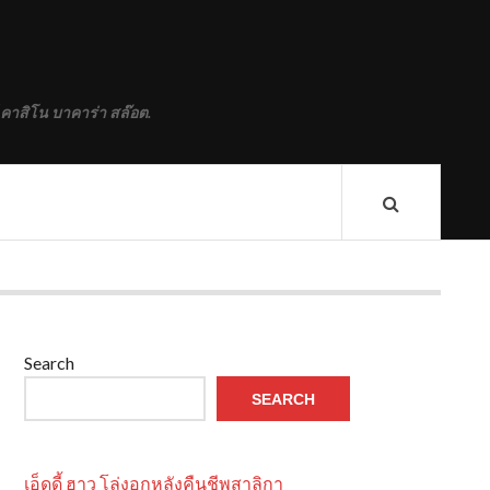
 คาสิโน บาคาร่า สล๊อต.
Search
SEARCH
เอ็ดดี้ ฮาว โล่งอกหลังคืนชีพสาลิกา