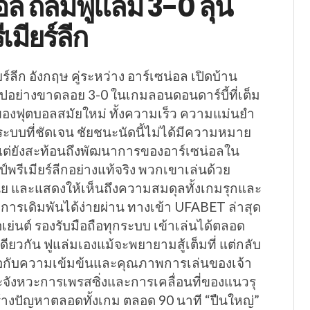
อล ถล่มฟูแล่ม 3-0 ลุ้น
เมียร์ลีก
ร์ลีก อังกฤษ คู่ระหว่าง อาร์เซน่อล เปิดบ้าน
ไปอย่างขาดลอย 3-0 ในเกมลอนดอนดาร์บี้ที่เต็ม
งฟุตบอลสมัยใหม่ ทั้งความเร็ว ความแม่นยำ
ะบบที่ชัดเจน ชัยชนะนัดนี้ไม่ได้มีความหมาย
ต่ยังสะท้อนถึงพัฒนาการของอาร์เซน่อลใน
์พรีเมียร์ลีกอย่างแท้จริง พวกเขาเล่นด้วย
นัย และแสดงให้เห็นถึงความสมดุลทั้งเกมรุกและ
ุกการเดิมพันได้ง่ายผ่าน ทางเข้า UFABET ล่าสุด
อเย่นต์ รองรับมือถือทุกระบบ เข้าเล่นได้ตลอด
ดียวกัน ฟูแล่มเองแม้จะพยายามสู้เต็มที่ แต่กลับ
ือกับความเข้มข้นและคุณภาพการเล่นของเจ้า
ะจังหวะการเพรสซิ่งและการเคลื่อนที่ของแนวรุ
ร้างปัญหาตลอดทั้งเกม ตลอด 90 นาที “ปืนใหญ่”