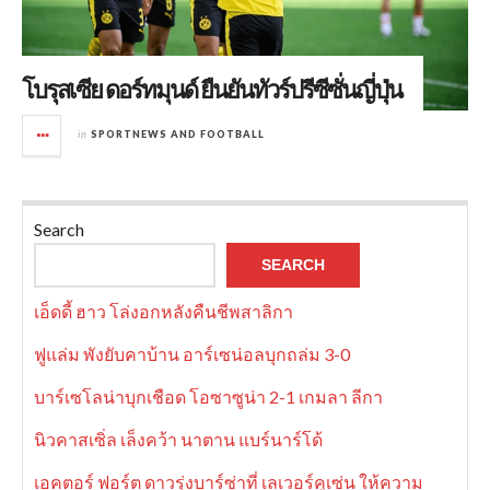
โบรุสเซีย ดอร์ทมุนด์ ยืนยันทัวร์ปรีซีซั่นญี่ปุ่น
in
SPORTNEWS AND FOOTBALL
Search
SEARCH
เอ็ดดี้ ฮาว โล่งอกหลังคืนชีพสาลิกา
ฟูแล่ม พังยับคาบ้าน อาร์เซน่อลบุกถล่ม 3-0
บาร์เซโลน่าบุกเชือด โอซาซูน่า 2-1 เกมลา ลีกา
นิวคาสเซิ่ล เล็งคว้า นาตาน แบร์นาร์โด้
เอคตอร์ ฟอร์ต ดาวรุ่งบาร์ซ่าที่ เลเวอร์คูเซ่น ให้ความ