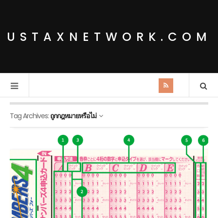
USTAXNETWORK.COM
Tag Archives:
ถูกกฎหมายหรือไม่