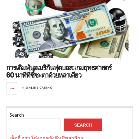
การเดิมพันอเมริกันฟุตบอล: เกมยุทธศาสตร์
60 นาทีที่ชี้ชะตาด้วยหลาเดียว
in
ONLINE CASINO
Search
SEARCH
เอ็ดดี้ ฮาว โล่งอกหลังคืนชีพสาลิกา