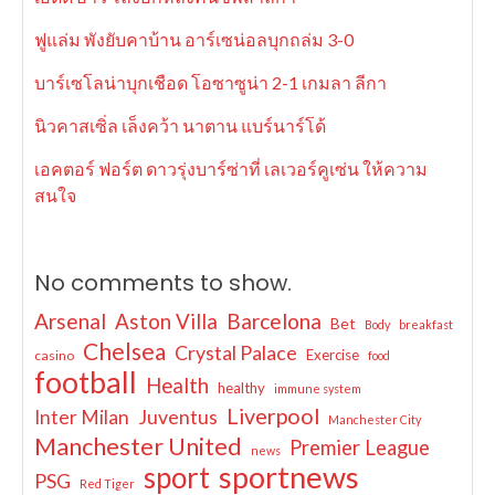
ฟูแล่ม พังยับคาบ้าน อาร์เซน่อลบุกถล่ม 3-0
บาร์เซโลน่าบุกเชือด โอซาซูน่า 2-1 เกมลา ลีกา
นิวคาสเซิ่ล เล็งคว้า นาตาน แบร์นาร์โด้
เอคตอร์ ฟอร์ต ดาวรุ่งบาร์ซ่าที่ เลเวอร์คูเซ่น ให้ความ
สนใจ
No comments to show.
Arsenal
Barcelona
Aston Villa
Bet
Body
breakfast
Chelsea
Crystal Palace
Exercise
casino
food
football
Health
healthy
immune system
Liverpool
Juventus
Inter Milan
Manchester City
Manchester United
Premier League
news
sportnews
sport
PSG
Red Tiger