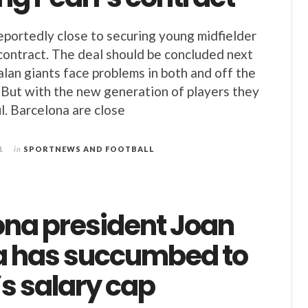
eportedly close to securing young midfielder
contract. The deal should be concluded next
lan giants face problems in both and off the
st But with the new generation of players they
l. Barcelona are close
1
in
SPORTNEWS AND FOOTBALL
ona president Joan
a has succumbed to
’s salary cap