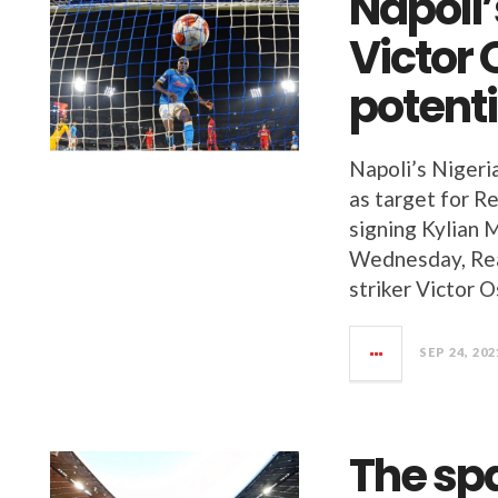
Napoli’
Victor
potenti
Napoli’s Nigeri
as target for R
signing Kylian 
Wednesday, Rea
striker Victor 
SEP 24, 202
The sp