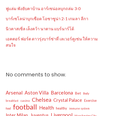
ฟูแล่ม พังยับคาบ้าน อาร์เซน่อลบุกถล่ม 3-0
บาร์เซโลน่าบุกเชือด โอซาซูน่า 2-1 เกมลา ลีกา
นิวคาสเซิ่ล เล็งคว้า นาตาน แบร์นาร์โด้
เอคตอร์ ฟอร์ต ดาวรุ่งบาร์ซ่าที่ เลเวอร์คูเซ่น ให้ความ
สนใจ
No comments to show.
Arsenal
Barcelona
Aston Villa
Bet
Body
Chelsea
Crystal Palace
Exercise
casino
breakfast
football
Health
healthy
food
immune system
Liverpool
Juventus
Inter Milan
Manchester City