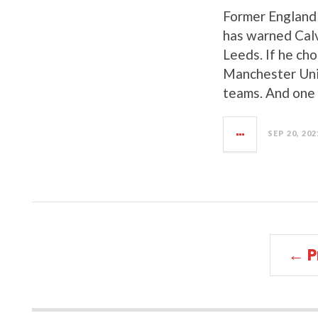
Former England
has warned Calv
Leeds. If he ch
Manchester Unit
teams. And one 
SEP 20, 202
← P