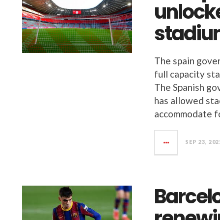
unlocke
stadi
The spain gover
full capacity s
The Spanish gov
has allowed sta
accommodate foo
SEP 23, 202
Barcelo
renewin