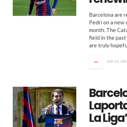
Barcelona are r
Pedri on a new 
month. The Cata
field in the pa
are truly hopefu
SEP 22, 202
Barcel
Laport
La Liga