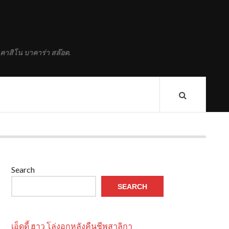
 คาสิโน บาคาร่า สล๊อต.
Search
SEARCH
เอ็ดดี้ ฮาว โล่งอกหลังคืนชีพสาลิกา