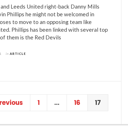
 and Leeds United right-back Danny Mills
in Phillips he might not be welcomed in
ooses to move to an opposing team like
ed. Phillips has been linked with several top
of them is the Red Devils
1
in
ARTICLE
revious
1
…
16
17