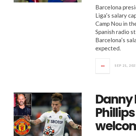
Barcelona presi
Liga’s salary ca
Camp Nou in the
Spanish radio 
Barcelona’s sal
expected.
SEP 21, 202
Danny 
Phillip
welcom