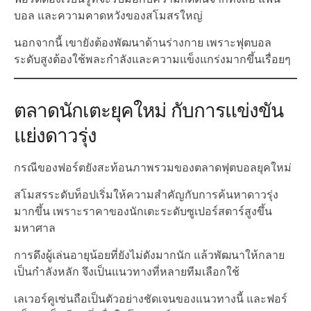
บอล และความคาดหวังของสโมสรใหญ่
นอกจากนี้ เขายังต้องพัฒนาด้านร่างกาย เพราะฟุตบอล
ระดับสูงต้องใช้พละกำลังและความแข็งแกร่งมากขึ้นเรื่อยๆ
ตลาดนักเตะยุคใหม่ กับการแข่งขัน
แย่งดาวรุ่ง
กรณีของฟอร์ตยังสะท้อนภาพรวมของตลาดฟุตบอลยุคใหม่
สโมสรระดับท็อปเริ่มให้ความสำคัญกับการค้นหาดาวรุ่ง
มากขึ้น เพราะราคาของนักเตะระดับซูเปอร์สตาร์สูงขึ้น
มหาศาล
การดึงผู้เล่นอายุน้อยที่ยังไม่ดังมากนัก แล้วพัฒนาให้กลาย
เป็นกำลังหลัก จึงเป็นแนวทางที่หลายทีมเลือกใช้
เลเวอร์คูเซ่นถือเป็นตัวอย่างชัดเจนของแนวทางนี้ และฟอร์