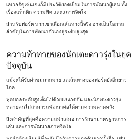
เลเวอร์คูเซ่นเองก็มีประวัติยอดเยี่ยมในการพัฒนาผู้เล่น ทั้ง
เรื่องแท็กติก ความฟิต และสภาพจิตใจ
สำหรับฟอร์ต หากเขาเลือกเส้นทางนี้จริง อาจเป็นโอกาส
สำคัญในการพัฒนาตัวเองสู่ระดับสูงสุด
ความท้าทายของนักเตะดาวรุ่งในยุค
ปัจจุบัน
แม้จะได้รับคำชมมากมาย แต่เส้นทางของฟอร์ตยังอีกยาว
ไกล
ฟุตบอลระดับสูงเต็มไปด้วยแรงกดดัน และนักเตะดาวรุ่ง
หลายคนไม่สามารถพัฒนาต่อได้ตามความคาดหวัง
สิ่งสำคัญที่สุดคือความสม่ำเสมอ การรักษามาตรฐานการ
เล่น และการพัฒนาสภาพจิตใจ
ฟอร์ตต้องเรียนรู้ที่จะรับมือกับความกดดันจากทั้งสื่อ แฟน