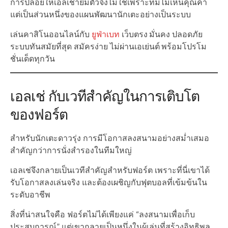
การปล่อยให้เอลเช่ายืมตัวจึงไม่ใช่เพราะทีมไม่เห็นคุณค่า
แต่เป็นส่วนหนึ่งของแผนพัฒนานักเตะอย่างเป็นระบบ
เล่นคาสิโนออนไลน์กับ
ยูฟ่าเบท
เว็บตรง มั่นคง ปลอดภัย
ระบบทันสมัยที่สุด สมัครง่าย ไม่ผ่านเอเย่นต์ พร้อมโปรโม
ชั่นเด็ดทุกวัน
เอลเช่ กับเวทีสำคัญในการเติบโต
ของฟอร์ต
สำหรับนักเตะดาวรุ่ง การมีโอกาสลงสนามอย่างสม่ำเสมอ
สำคัญกว่าการนั่งสำรองในทีมใหญ่
เอลเช่จึงกลายเป็นเวทีสำคัญสำหรับฟอร์ต เพราะที่นี่เขาได้
รับโอกาสลงเล่นจริง และต้องเผชิญกับฟุตบอลที่เข้มข้นใน
ระดับอาชีพ
สิ่งที่น่าสนใจคือ ฟอร์ตไม่ได้เพียงแค่ “ลงสนามเพื่อเก็บ
ประสบการณ์” แต่เขากลายเป็นหนึ่งในผู้เล่นที่สร้างอิทธิพล