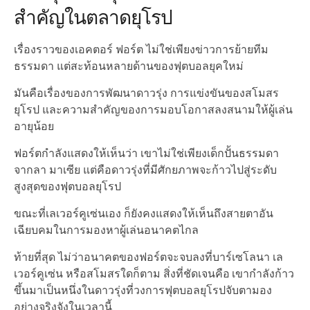
สำคัญในตลาดยุโรป
เรื่องราวของเอคตอร์ ฟอร์ต ไม่ใช่เพียงข่าวการย้ายทีม
ธรรมดา แต่สะท้อนหลายด้านของฟุตบอลยุคใหม่
มันคือเรื่องของการพัฒนาดาวรุ่ง การแข่งขันของสโมสร
ยุโรป และความสำคัญของการมอบโอกาสลงสนามให้ผู้เล่น
อายุน้อย
ฟอร์ตกำลังแสดงให้เห็นว่า เขาไม่ใช่เพียงเด็กปั้นธรรมดา
จากลา มาเซีย แต่คือดาวรุ่งที่มีศักยภาพจะก้าวไปสู่ระดับ
สูงสุดของฟุตบอลยุโรป
ขณะที่เลเวอร์คูเซ่นเอง ก็ยังคงแสดงให้เห็นถึงสายตาอัน
เฉียบคมในการมองหาผู้เล่นอนาคตไกล
ท้ายที่สุด ไม่ว่าอนาคตของฟอร์ตจะจบลงที่บาร์เซโลนา เล
เวอร์คูเซ่น หรือสโมสรใดก็ตาม สิ่งที่ชัดเจนคือ เขากำลังก้าว
ขึ้นมาเป็นหนึ่งในดาวรุ่งที่วงการฟุตบอลยุโรปจับตามอง
อย่างจริงจังในเวลานี้