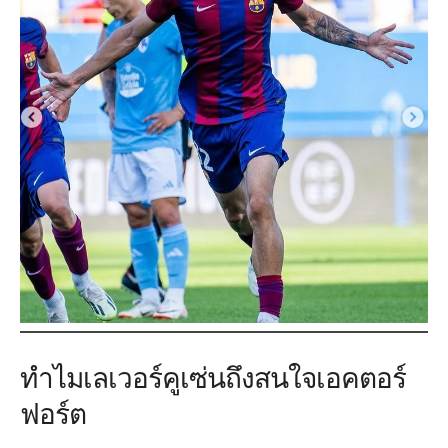
ทำไมเลเวอร์คูเซ่นถึงสนใจเอคตอร์
ฟอร์ต