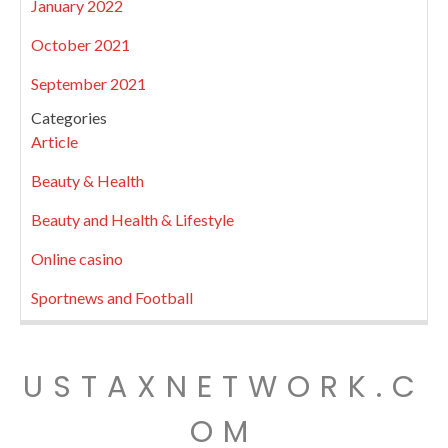
January 2022
October 2021
September 2021
Categories
Article
Beauty & Health
Beauty and Health & Lifestyle
Online casino
Sportnews and Football
USTAXNETWORK.C
OM