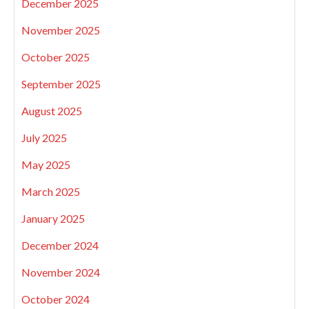
December 2025
November 2025
October 2025
September 2025
August 2025
July 2025
May 2025
March 2025
January 2025
December 2024
November 2024
October 2024