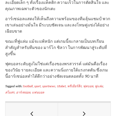
ละเอียดเล็ก ๆ ทั้งเรื่องแท็คติก ความเร็วในการตัดสินใจ และ
คุณภาพเฉพาะตัวของนักเตะ
อาร์เซน่อลแสดงให้เห็นถึงความพร้อมของทีมลุ้นแชมป์ พวก
เขาเล่นอย่างมั่นใจ มีระบบชัดเจน และลงโทษคู่แข่งได้อย่าง
เฉียบขาด
ขณะที่ฟูแล่ม แม้จะแพ้หนัก แต่เกมนี้จะกลายเป็นบทเรียน
สำคัญสำหรับทีมของ มาร์โก ซิลวา ในการพัฒนาสู่ระดับที่
สูงขึ้น
ฟุตบอลระดับสูงไม่ใช่แค่เรื่องของพรสวรรค์ แต่มันคือเรื่อง
ของวินัย รายละเอียด และความนิ่งภายใต้แรงกดดัน ซึ่งเกม
นี้อาร์เซน่อลทำได้ดีกว่าอย่างชัดเจนตลอดทั้ง 90 นาที
Tagged with:
football
,
sport
,
sportnews
,
Ufabet
,
พรีเมียร์ลีก
,
ฟุตบอล
,
ฟูแล่ม
,
สโมสร
,
อาร์เซน่อล
,
แฟนบอล