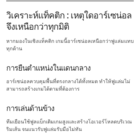
วิเคราะห์แท็คติก : เหตุใดอาร์เซน่อล
จึงเหนือกว่าทุกมิติ
หากมองในเชิงแท็คติก เกมนี้อาร์เซน่อลเหนือกว่าฟูแล่มแทบ
ทุกด้าน
การยืนตำแหน่งในแดนกลาง
อาร์เซน่อลควบคุมพื้นที่ตรงกลางได้ทั้งหมด ทำให้ฟูแล่มไม่
สามารถสร้างเกมได้ตามที่ต้องการ
การเล่นด้านข้าง
ทีมเยือนใช้ฟูลแบ็กเติมเกมสูงและสร้างโอเวอร์โหลดบริเวณ
ริมเส้น จนแนวรับฟูแล่มรับมือไม่ทัน