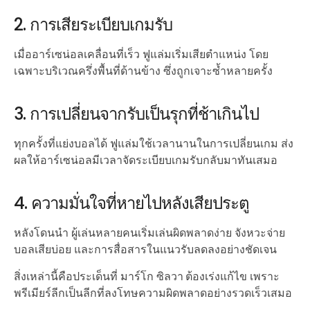
2. การเสียระเบียบเกมรับ
เมื่ออาร์เซน่อลเคลื่อนที่เร็ว ฟูแล่มเริ่มเสียตำแหน่ง โดย
เฉพาะบริเวณครึ่งพื้นที่ด้านข้าง ซึ่งถูกเจาะซ้ำหลายครั้ง
3. การเปลี่ยนจากรับเป็นรุกที่ช้าเกินไป
ทุกครั้งที่แย่งบอลได้ ฟูแล่มใช้เวลานานในการเปลี่ยนเกม ส่ง
ผลให้อาร์เซน่อลมีเวลาจัดระเบียบเกมรับกลับมาทันเสมอ
4. ความมั่นใจที่หายไปหลังเสียประตู
หลังโดนนำ ผู้เล่นหลายคนเริ่มเล่นผิดพลาดง่าย จังหวะจ่าย
บอลเสียบ่อย และการสื่อสารในแนวรับลดลงอย่างชัดเจน
สิ่งเหล่านี้คือประเด็นที่ มาร์โก ซิลวา ต้องเร่งแก้ไข เพราะ
พรีเมียร์ลีกเป็นลีกที่ลงโทษความผิดพลาดอย่างรวดเร็วเสมอ