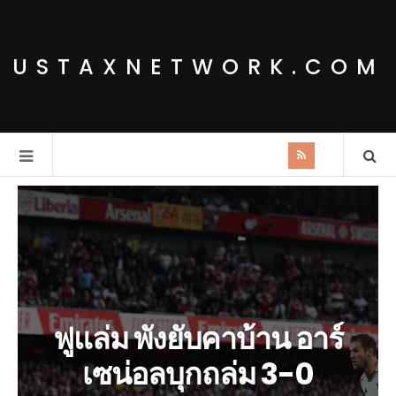
USTAXNETWORK.COM
ฟูแล่ม พังยับคาบ้าน อาร์
เซน่อลบุกถล่ม 3-0