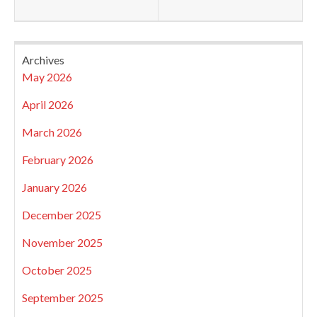
Archives
May 2026
April 2026
March 2026
February 2026
January 2026
December 2025
November 2025
October 2025
September 2025