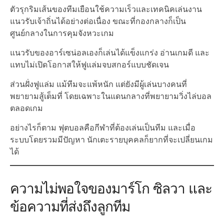
ตัวรุกริมเส้นของทีมเยือนใช้ความเร็วและเทคนิคเล่นงาน
แนวรับเจ้าถิ่นได้อย่างต่อเนื่อง ขณะที่กองกลางก็เป็น
ศูนย์กลางในการคุมจังหวะเกม
แนวรับของอาร์เซน่อลเองก็เล่นได้แข็งแกร่ง อ่านเกมดี และ
แทบไม่เปิดโอกาสให้ฟูแล่มจบสกอร์แบบชัดเจน
ส่วนฝั่งฟูแล่ม แม้ทีมจะแพ้หนัก แต่ยังมีผู้เล่นบางคนที่
พยายามสู้เต็มที่ โดยเฉพาะในแดนกลางที่พยายามวิ่งไล่บอล
ตลอดเกม
อย่างไรก็ตาม ฟุตบอลคือกีฬาที่ต้องเล่นเป็นทีม และเมื่อ
ระบบโดยรวมมีปัญหา นักเตะรายบุคคลก็ยากที่จะเปลี่ยนเกม
ได้
ความไม่พอใจของมาร์โก ซิลวา และ
ข้อความที่ส่งถึงลูกทีม