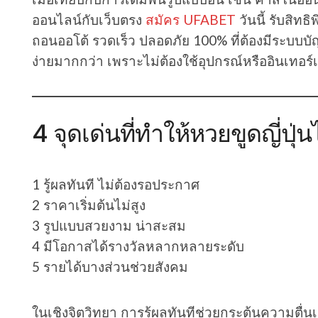
ออนไลน์กับเว็บตรง
สมัคร UFABET
วันนี้ รับสิท
ถอนออโต้ รวดเร็ว ปลอดภัย 100% ที่ต้องมีระบบบ
ง่ายมากกว่า เพราะไม่ต้องใช้อุปกรณ์หรืออินเทอร์เ
4 จุดเด่นที่ทำให้หวยขูดญี่ปุ่
1 รู้ผลทันที ไม่ต้องรอประกาศ
2 ราคาเริ่มต้นไม่สูง
3 รูปแบบสวยงาม น่าสะสม
4 มีโอกาสได้รางวัลหลากหลายระดับ
5 รายได้บางส่วนช่วยสังคม
ในเชิงจิตวิทยา การรู้ผลทันทีช่วยกระตุ้นความตื่นเ