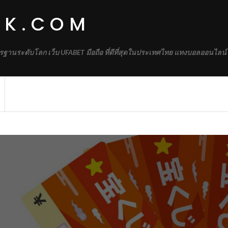
RK.COM
รฐานระดับโลก เว็บ UFABET มือถือ ที่ดีที่สุดในประเทศไทย แทงบอลออนไลน์