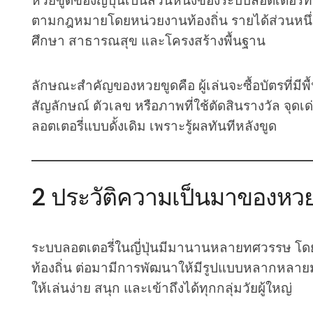
ตามกฎหมายโดยหน่วยงานท้องถิ่น รายได้ส่วนหน
ศึกษา สาธารณสุข และโครงสร้างพื้นฐาน
ลักษณะสำคัญของหวยขูดคือ ผู้เล่นจะซื้อบัตรที่มีพื้
สัญลักษณ์ ตัวเลข หรือภาพที่ใช้ตัดสินรางวัล จุด
ลอตเตอรี่แบบดั้งเดิม เพราะรู้ผลทันทีหลังขูด
2 ประวัติความเป็นมาของหวยข
ระบบลอตเตอรี่ในญี่ปุ่นมีมานานหลายทศวรรษ โดย
ท้องถิ่น ต่อมามีการพัฒนาให้มีรูปแบบหลากหลายมา
ให้เล่นง่าย สนุก และเข้าถึงได้ทุกกลุ่มวัยผู้ใหญ่