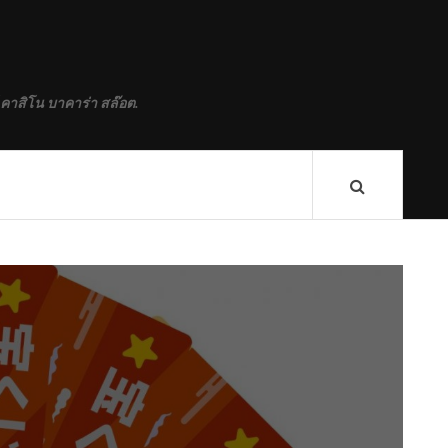
 คาสิโน บาคาร่า สล๊อต.