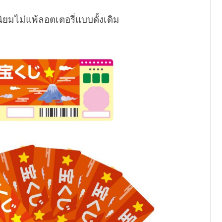
ยมไม่แพ้ลอตเตอรี่แบบดั้งเดิม