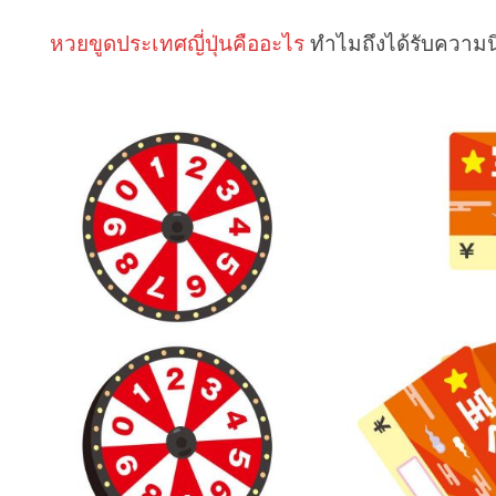
หวยขูดประเทศญี่ปุ่นคืออะไร
ทำไมถึงได้รับความนิ