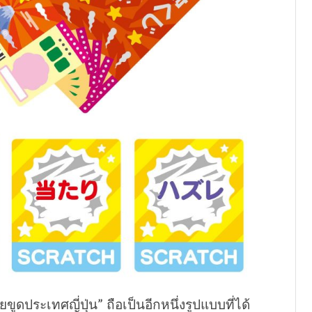
ระเทศญี่ปุ่น” ถือเป็นอีกหนึ่งรูปแบบที่ได้