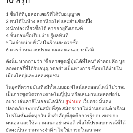
10 สรุป
1 ซื้อได้ที่บูธลอตเตอรี่ที่ได้รับอนุญาต
2 พบได้ในห้าง สถานีรถไฟ และย่านช้อปปิ้ง
3 นักท่องเที่ยวซื้อได้ หากอายุถึงเกณฑ์
4 ขั้นตอนซื้อเรียบง่าย รู้ผลทันที
5 ไม่จำหน่ายทั่วไปในร้านสะดวกซื้อ
6 ควรกำหนดงบประมาณและเล่นอย่างมีสติ
ดังนั้น หากถามว่า “ซื้อหวยขูดญี่ปุ่นได้ที่ไหน” คำตอบคือ บูธ
ลอตเตอรี่ที่ได้รับอนุญาตอย่างเป็นทางการ ซึ่งพบได้ง่ายใน
เมืองใหญ่และแหล่งชุมชน
ในยุคที่ความบันเทิงมีทั้งแบบออฟไลน์และออนไลน์ ไม่ว่าจะ
เป็นการขูดบัตรกระดาษในญี่ปุ่น หรือเล่นผ่านแพลตฟอร์ม
อย่าง เล่นคาสิโนออนไลน์กับ
ยูฟ่าเบท
เว็บตรง มั่นคง
ปลอดภัย ระบบทันสมัยที่สุด สมัครง่าย ไม่ผ่านเอเย่นต์ พร้อม
โปรโมชั่นเด็ดทุกวัน สิ่งสำคัญที่สุดคือการรู้ขอบเขตของ
ตนเอง และใช้ความสนุกอย่างพอดี เพื่อให้ประสบการณ์ที่ได้
ยังคงเป็นความทรงจำดี ๆ ไม่ใช่ภาระในอนาคต