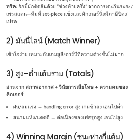
ทริค:
รักบี้มักตัดสินด้วย “ช่วงท้ายครึ่ง” จากการเตะกินระยะ/
เพรสแดน—ทีมที่ set-piece แข็งและคิกเกอร์นิ่งมีภาษีปิดส
เปรด
2) มันนี่ไลน์ (Match Winner)
เข้าใจง่าย เหมาะกับเกมสูสี/ดาร์บีที่ความต่างชั้นไม่มาก
3) สูง–ต่ำแต้มรวม (Totals)
อ่านจาก
สภาพอากาศ + วินัยการเสียโทษ + ความคมของ
คิกเกอร์
ฝน/ลมแรง → handling error สูง เกมช้าลง เอนไปต่ำ
สนามแห้ง/แดดดี → ต่อเนื่องของเฟสรุกสูง เอนไปสูง
4) Winning Margin (ชนะห่างกี่แต้ม)