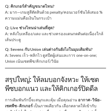
Q: คิกเกอร์สำคัญขนาดไหน?
A: มาก—เกมสูสีตัดสินด้วย penalty/คอนเวอร์ชันได้เสมอ %
ความแม่นคือเงินในกระเป๋า
Q: Live ช่วงไหนน่าเล่นที่สุด?
A: หลังใบเหลือง/แดง และช่วงครองแดนกดดันต่อเนื่องใกล้
เส้นประตู
Q: Sevens กับ Union เล่นต่างกันยังไงในมุมเดิมพัน?
A: Sevens เร็ว–พลิกไว ดูสปีดผู้เล่นและการ one-on-one;
Union เน้นเซตพีซ/คิกเกอร์/วินัย
สรุปใหญ่: ให้ลมบอกจังหวะ ให้เซต
พีซบอกแนว และให้คิกเกอร์ปิดดีล
การเดิมพันรักบี้จะสนุกและคุ้ม เมื่อคุณอ่าน
อากาศ–วินัย–
เซตพีซ–คิกเกอร์
เป็นภาพเดียวกัน เลือกตลาดให้เข้ากับ