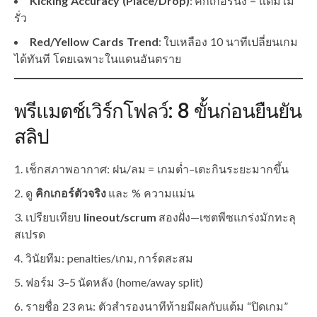
Kicking Accuracy (Place/Drop)
: คิกเกอร์นิ่ง = แต้มไม่
รั่ว
Red/Yellow Cards Trend
: ใบเหลือง 10 นาทีเปลี่ยนเกม
ได้ทันที โดยเฉพาะในแดนอันตราย
พรีแมตช์เวิร์กโฟลว์: 8 ขั้นก่อนยืนยัน
สลิป
เช็กสภาพอากาศ: ฝน/ลม = เกมต่ำ–เตะกินระยะมากขึ้น
ดู
คิกเกอร์ตัวจริง
และ % ความแม่น
เปรียบเทียบ
lineout/scrum
สองฝั่ง—เซตพีซแกร่งมักทะลุ
สเปรด
วินัยทีม: penalties/เกม, การ์ดสะสม
ฟอร์ม 3–5 นัดหลัง (home/away split)
รายชื่อ 23 คน: ตัวสำรองนาทีท้ายมีผลกับแต้ม “ปิดเกม”