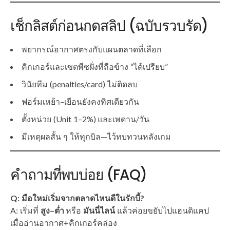
เช็กลิสต์ก่อนกดสลิป (ฉบับรวบรัด)
พยากรณ์อากาศตรงกับแผนตลาดที่เลือก
คิกเกอร์และเซตพีซฝั่งที่ถือข้าง “ได้เปรียบ”
วินัยทีม (penalties/card) ไม่ติดลบ
ฟอร์มเหย้า–เยือนยังคงทิศเดียวกัน
ตั้งหน่วย (Unit 1–2%) และเพดาน/วัน
มีเหตุผลสั้น ๆ ให้ทุกบิล—ไว้ทบทวนหลังเกม
คำถามที่พบบ่อย (FAQ)
Q: มือใหม่เริ่มจากตลาดไหนดีในรักบี้?
A: เริ่มที่
สูง–ต่ำ
หรือ
มันนี่ไลน์
แล้วค่อยขยับไปแฮนดิแคป
เมื่ออ่านอากาศ+คิกเกอร์คล่อง