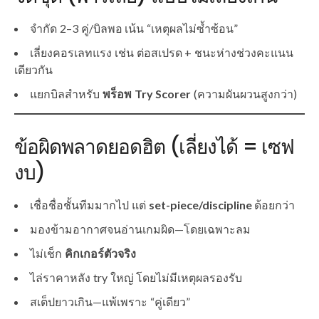
จำกัด 2–3 คู่/บิลพอ เน้น “เหตุผลไม่ซ้ำซ้อน”
เลี่ยงคอรเลทแรง เช่น ต่อสเปรด + ชนะห่างช่วงคะแนน
เดียวกัน
แยกบิลสำหรับ
พร็อพ Try Scorer
(ความผันผวนสูงกว่า)
ข้อผิดพลาดยอดฮิต (เลี่ยงได้ = เซฟ
งบ)
เชื่อชื่อชั้นทีมมากไป แต่
set-piece/discipline
ด้อยกว่า
มองข้ามอากาศจนอ่านเกมผิด—โดยเฉพาะลม
ไม่เช็ก
คิกเกอร์ตัวจริง
ไล่ราคาหลัง try ใหญ่ โดยไม่มีเหตุผลรองรับ
สเต็ปยาวเกิน—แพ้เพราะ “คู่เดียว”