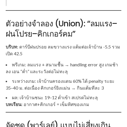
ตัวอย่างจำลอง (Union): “ลมแรง–
ฝนโปรย–คิกเกอร์คม”
บริบท:
ดาร์บีฝนปรอย ลมขวางแรง แต้มต่อเจ้าบ้าน -5.5 รวม
เปิด 42.5
พรีเกม: ลมแรง + สนามชื้น → handling error สูง เกมช้า
ลง เอน “ต่ำ” และระวังต่อไม่ทะลุ
ระหว่างเกม: เจ้าบ้านครองแดน 60% ได้ penalty ระยะ
35–40 ม. ต่อเนื่อง คิกเกอร์ยิงแม่น → กินแต้มทีละ 3
ผล: เจ้าบ้านชนะ 19–12 ต่ำเข้า สเปรดไม่ทะลุ
บทเรียน:
อากาศ+คิกเกอร์ = เข็มทิศของเกม
จัดชุด (พาร์เลย์) แบบไม่เสี่ยงเกิน