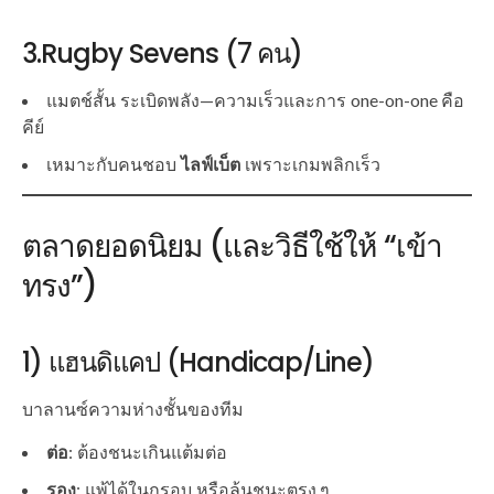
3.Rugby Sevens (7 คน)
แมตช์สั้น ระเบิดพลัง—ความเร็วและการ one-on-one คือ
คีย์
เหมาะกับคนชอบ
ไลฟ์เบ็ต
เพราะเกมพลิกเร็ว
ตลาดยอดนิยม (และวิธีใช้ให้ “เข้า
ทรง”)
1) แฮนดิแคป (Handicap/Line)
บาลานซ์ความห่างชั้นของทีม
ต่อ
: ต้องชนะเกินแต้มต่อ
รอง
: แพ้ได้ในกรอบ หรือลุ้นชนะตรง ๆ