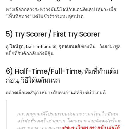
ทางเลือกกลางระหว่างมันนี่ไลน์กับแฮนดิแคป เหมาะเมื่อ
“เห็นทิศทาง” แต่ไม่ชัวร์ว่าจะทะลุสเปรด
5) Try Scorer / First Try Scorer
ดู
ไลน์รุก, ball-in-hand %, จุดจบเพลย์
ของทีม—วิงสาม/ฟูล
แบ็กที่รับคิกกลับเก่งมีลุ้น
6) Half-Time/Full-Time, ทีมที่ทำแต้ม
ก่อน, วิธีได้แต้มแรก
ตลาดเล็กแต่สนุก เหมาะกับคนอ่านสคริปต์เปิดเกมดี
กลางฤดูกาลที่โปรแกรมแน่นและราคาไหลไว อินเท
อร์เฟซที่รวดเร็วช่วยมาก โดยเฉพาะสายจัดชุด/พร็อพ
เฉพาะทาง—ลองแวะดู
ufabet เว็บตรงทางเข้า เล่นได้