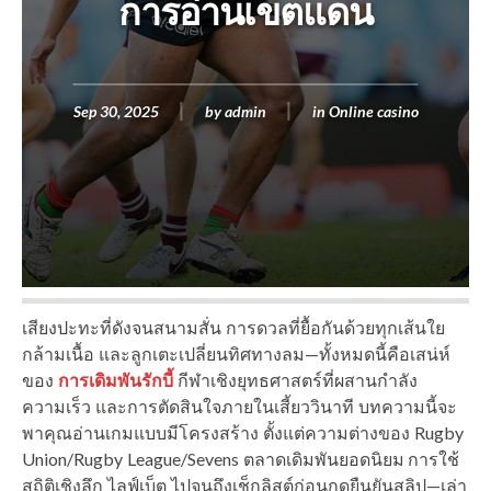
การอ่านเขตแดน
Sep 30, 2025
by
admin
in
Online casino
เสียงปะทะที่ดังจนสนามสั่น การดวลที่ยื้อกันด้วยทุกเส้นใย
กล้ามเนื้อ และลูกเตะเปลี่ยนทิศทางลม—ทั้งหมดนี้คือเสน่ห์
ของ
การเดิมพันรักบี้
กีฬาเชิงยุทธศาสตร์ที่ผสานกำลัง
ความเร็ว และการตัดสินใจภายในเสี้ยววินาที บทความนี้จะ
พาคุณอ่านเกมแบบมีโครงสร้าง ตั้งแต่ความต่างของ Rugby
Union/Rugby League/Sevens ตลาดเดิมพันยอดนิยม การใช้
สถิติเชิงลึก ไลฟ์เบ็ต ไปจนถึงเช็กลิสต์ก่อนกดยืนยันสลิป—เล่า