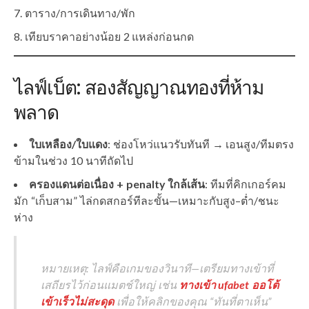
ตาราง/การเดินทาง/พัก
เทียบราคาอย่างน้อย 2 แหล่งก่อนกด
ไลฟ์เบ็ต: สองสัญญาณทองที่ห้าม
พลาด
ใบเหลือง/ใบแดง
: ช่องโหว่แนวรับทันที → เอนสูง/ทีมตรง
ข้ามในช่วง 10 นาทีถัดไป
ครองแดนต่อเนื่อง + penalty ใกล้เส้น
: ทีมที่คิกเกอร์คม
มัก “เก็บสาม” ไล่กดสกอร์ทีละขั้น—เหมาะกับสูง–ต่ำ/ชนะ
ห่าง
หมายเหตุ: ไลฟ์คือเกมของวินาที—เตรียมทางเข้าที่
เสถียรไว้ก่อนแมตช์ใหญ่ เช่น
ทางเข้า ufabet ออโต้
เข้าเร็วไม่สะดุด
เพื่อให้คลิกของคุณ “ทันที่ตาเห็น”