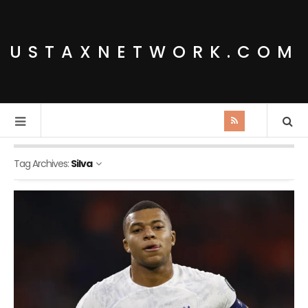
USTAXNETWORK.COM
Tag Archives:
Silva