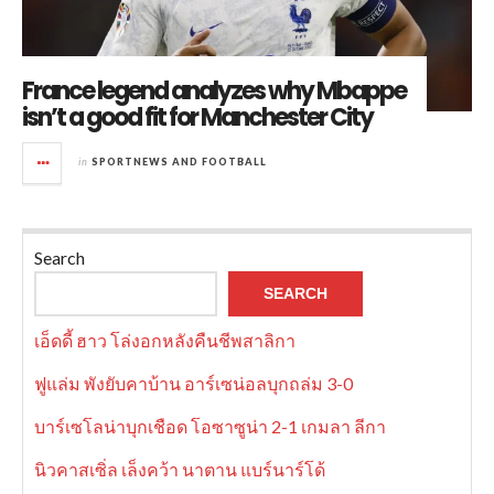
France legend analyzes why Mbappe
isn’t a good fit for Manchester City
in
SPORTNEWS AND FOOTBALL
Search
SEARCH
เอ็ดดี้ ฮาว โล่งอกหลังคืนชีพสาลิกา
ฟูแล่ม พังยับคาบ้าน อาร์เซน่อลบุกถล่ม 3-0
บาร์เซโลน่าบุกเชือด โอซาซูน่า 2-1 เกมลา ลีกา
นิวคาสเซิ่ล เล็งคว้า นาตาน แบร์นาร์โด้