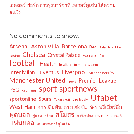
เอคตอร์ ฟอร์ต ดาวรุ่งบาร์ซ่าที่ เลเวอร์คูเซ่น ให้ความ
สนใจ
No comments to show.
Arsenal
Barcelona
Aston Villa
Bet
Body
breakfast
Chelsea
Crystal Palace
Exercise
casino
food
football
Health
healthy
immune system
Liverpool
Juventus
Inter Milan
Manchester City
Manchester United
Premier League
news
sportnews
sport
PSG
Red Tiger
Ufabet
sportonline
Spurs
the body
Takarakuji
West Ham
การเดิมพัน
พรีเมียร์ลีก
การแข่งขัน
กีฬา
ฟุตบอล
สโมสร
ฟูแล่ม
สล็อต
อาร์เซน่อล
เกม NetEnt
เชลซี
แฟนบอล
แมนเชสเตอร์ ยูไนเต็ด