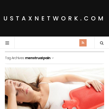
USTAXNETWORK.COM
Tag Archives:
menstrual pain